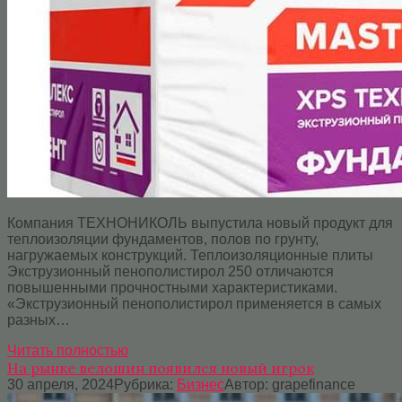
Компания ТЕХНОНИКОЛЬ выпустила новый продукт для
теплоизоляции фундаментов, полов по грунту,
нагружаемых конструкций. Теплоизоляционные плиты
Экструзионный пенополистирол 250 отличаются
повышенными прочностными характеристиками.
«Экструзионный пенополистирол применяется в самых
разных…
Читать полностью
На рынке велошин появился новый игрок
30 апреля, 2024
Рубрика:
Бизнес
Автор:
grapefinance