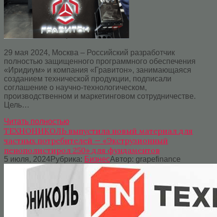
29 мая 2024, Москва – Российский разработчик
полностью защищенного программного обеспечения
«Иридиум» и компания «Гравитон», занимающаяся
созданием технической продукции, подписали
соглашение о научно-технологическом,
производственном и маркетинговом сотрудничестве.
Цель…
Читать полностью
ТЕХНОНИКОЛЬ выпустила новый материал для
частных потребителей — «Экструзионный
пенополистирол 250» для фундаментов
5 июля, 2024
Рубрика:
Бизнес
Автор:
grapefinance