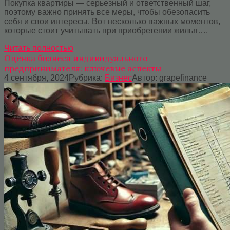
Покупка квартиры — серьезный и ответственный шаг,
поэтому важно принять все меры, чтобы обезопасить
себя и свои интересы. Вот несколько важных моментов,
которые стоит учитывать при приобретении жилья….
Читать полностью
Оценка бизнеса индивидуального
предпринимателя: ключевые аспекты
4 сентября, 2024
Рубрика:
Бизнес
Автор:
grapefinance