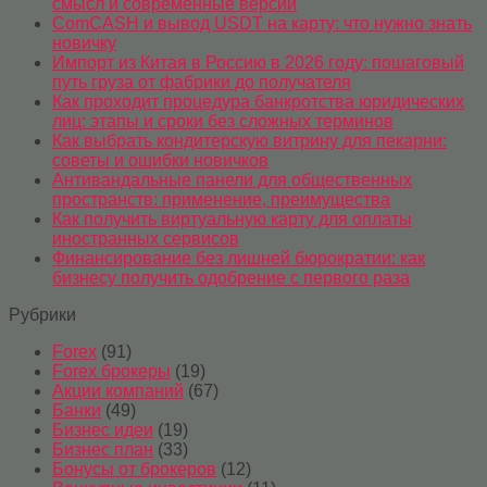
смысл и современные версии
ComCASH и вывод USDT на карту: что нужно знать
новичку
Импорт из Китая в Россию в 2026 году: пошаговый
путь груза от фабрики до получателя
Как проходит процедура банкротства юридических
лиц: этапы и сроки без сложных терминов
Как выбрать кондитерскую витрину для пекарни:
советы и ошибки новичков
Антивандальные панели для общественных
пространств: применение, преимущества
Как получить виртуальную карту для оплаты
иностранных сервисов
Финансирование без лишней бюрократии: как
бизнесу получить одобрение с первого раза
Рубрики
Forex
(91)
Forex брокеры
(19)
Акции компаний
(67)
Банки
(49)
Бизнес идеи
(19)
Бизнес план
(33)
Бонусы от брокеров
(12)