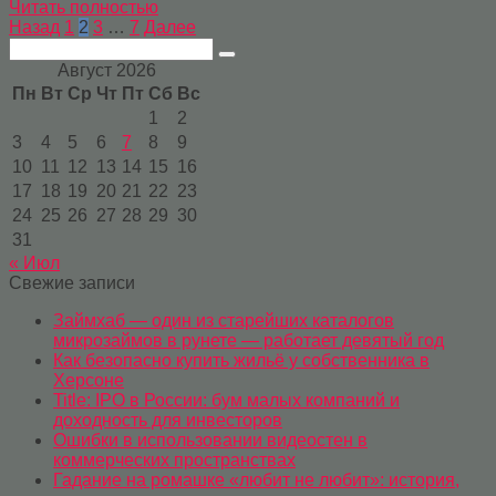
Читать полностью
Пагинация
Назад
1
2
3
…
7
Далее
записей
Поиск:
Август 2026
Пн
Вт
Ср
Чт
Пт
Сб
Вс
1
2
3
4
5
6
7
8
9
10
11
12
13
14
15
16
17
18
19
20
21
22
23
24
25
26
27
28
29
30
31
« Июл
Свежие записи
Займхаб — один из старейших каталогов
микрозаймов в рунете — работает девятый год
Как безопасно купить жильё у собственника в
Херсоне
Title: IPO в России: бум малых компаний и
доходность для инвесторов
Ошибки в использовании видеостен в
коммерческих пространствах
Гадание на ромашке «любит не любит»: история,