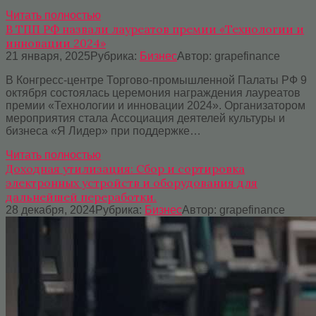
Читать полностью
В ТПП РФ назвали лауреатов премии «Технологии и
инновации 2024»
21 января, 2025
Рубрика:
Бизнес
Автор:
grapefinance
В Конгресс-центре Торгово-промышленной Палаты РФ 9
октября состоялась церемония награждения лауреатов
премии «Технологии и инновации 2024». Организатором
мероприятия стала Ассоциация деятелей культуры и
бизнеса «Я Лидер» при поддержке…
Читать полностью
Доходная утилизация: Сбор и сортировка
электронных устройств и оборудования для
дальнейшей переработки.
28 декабря, 2024
Рубрика:
Бизнес
Автор:
grapefinance