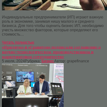
Индивидуальные предприниматели (ИП) играют важную
роль в экономике, занимая нишу малого и среднего
бизнеса. Для того чтобы оценить бизнес ИП, необходимо
учесть множество факторов, которые определяют его
стоимость…
Читать полностью
«Иридиум» и «Гравитон» подписали соглашение о
научно-технологическом, производственном и
маркетинговом сотрудничестве
5 июля, 2024
Рубрика:
Бизнес
Автор:
grapefinance