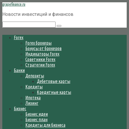
Перейти
grapefinance.ru
к
Новости инвестиций и финансов
контенту
Поиск:
Forex
Forex брокеры
Бонусы от брокеров
Индикаторы Forex
Советники Forex
Стратегии Forex
Банки
Депозиты
Дебетовые карты
Кредиты
Кредитные карты
Ипотека
Лизинг
Бизнес
Бизнес идеи
Бизнес план
Кредиты для бизнеса