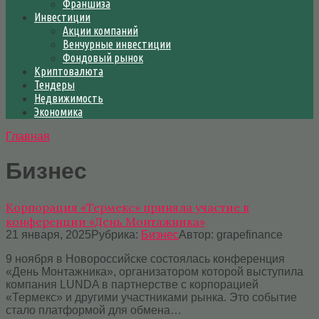
Франшиза
Инвестиции
Акции компаний
Венчурные инвестиции
Фондовый рынок
Криптовалюта
Тендеры
Недвижимость
Экономика
Главная
Бизнес
Корпорация «Термекс» приняла участие в
конференции «День Монтажника»
21 января, 2025
Рубрика:
Бизнес
Автор:
grapefinance
9 ноября в Новороссийске состоялась конференция
«День Монтажника», организатором которой выступила
компания LUNDA в партнерстве с корпорацией
«Термекс» и другими участниками рынка. Это событие
стало платформой для обмена…