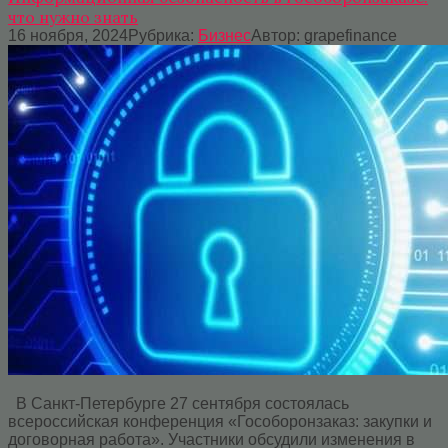
что нужно знать
16 ноября, 2024
Рубрика:
Бизнес
Автор:
grapefinance
В Санкт-Петербурге 27 сентября состоялась
всероссийская конференция «Гособоронзаказ: закупки и
договорная работа». Участники обсудили изменения в