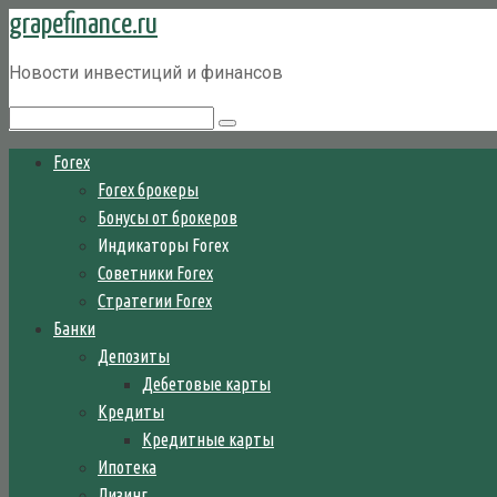
grapefinance.ru
Перейти
к
Новости инвестиций и финансов
контенту
Поиск:
Forex
Forex брокеры
Бонусы от брокеров
Индикаторы Forex
Советники Forex
Стратегии Forex
Банки
Депозиты
Дебетовые карты
Кредиты
Кредитные карты
Ипотека
Лизинг