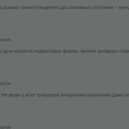
а рынках принято выделять два основных состояния – трен
nance
 дело касается индикаторов форекс, многие трейдеры совер
nance
Не редко у всех трейдеров бинарными опционами (даже опы
nance