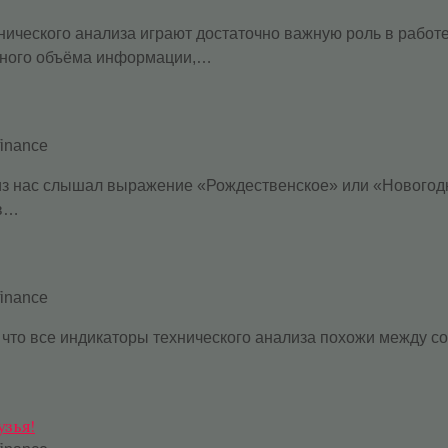
нического анализа играют достаточно важную роль в работ
омного объёма информации,…
finance
 из нас слышал выражение «Рождественское» или «Новогод
ов…
finance
, что все индикаторы технического анализа похожи между с
узья!