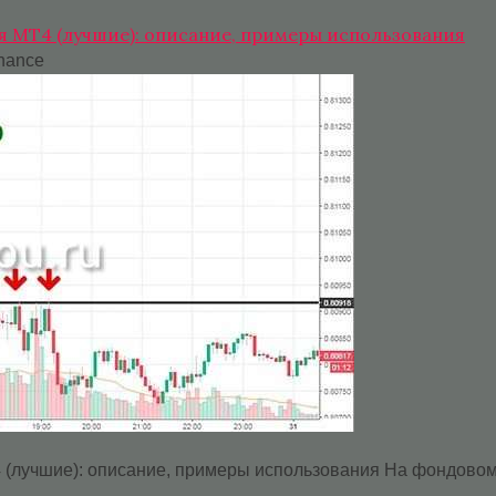
 МТ4 (лучшие): описание, примеры использования
inance
(лучшие): описание, примеры использования На фондовом р