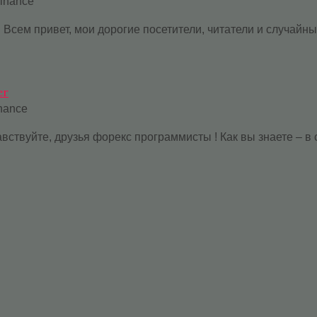
finance
 Всем привет, мои дорогие посетители, читатели и случайны
er
inance
равствуйте, друзья форекс программисты ! Как вы знаете – 