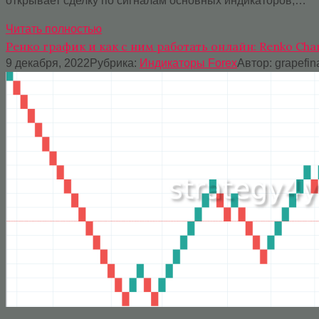
открывает сделку по сигналам основных индикаторов,…
Читать полностью
Ренко график и как с ним работать онлайн: Renko Cha
9 декабря, 2022
Рубрика:
Индикаторы Forex
Автор:
grapefin