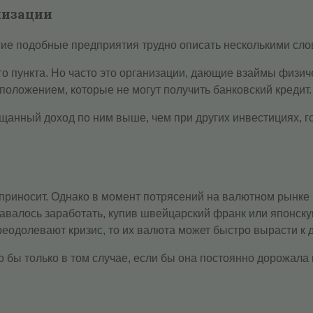
низации
е подобные предприятия трудно описать несколькими словам
го пункта. Но часто это организации, дающие взаймы физи
положением, которые не могут получить банковский кредит.
щанный доход по ним выше, чем при других инвестициях, го
приносит. Однако в момент потрясений на валютном рынке 
авалось заработать, купив швейцарский франк или японск
реодолевают кризис, то их валюта может быстро вырасти к 
бы только в том случае, если бы она постоянно дорожала 