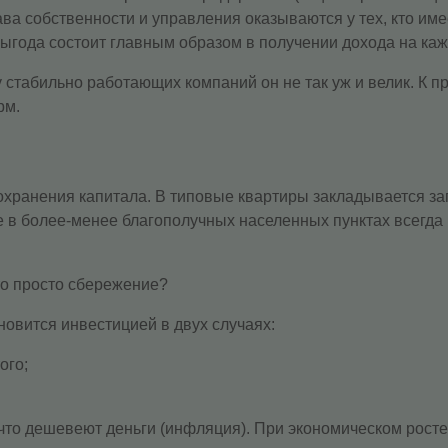
ава собственности и управления оказываются у тех, кто им
ыгода состоит главным образом в получении дохода на ка
 стабильно работающих компаний он не так уж и велик. К п
рм.
ранения капитала. В типовые квартиры закладывается запа
 более-менее благополучных населенных пунктах всегда во
то просто сбережение?
новится инвестицией в двух случаях:
ого;
что дешевеют деньги (инфляция). При экономическом росте