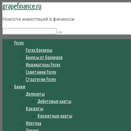
grapefinance.ru
Перейти
к
Новости инвестиций и финансов
контенту
Поиск:
Forex
Forex брокеры
Бонусы от брокеров
Индикаторы Forex
Советники Forex
Стратегии Forex
Банки
Депозиты
Дебетовые карты
Кредиты
Кредитные карты
Ипотека
Лизинг