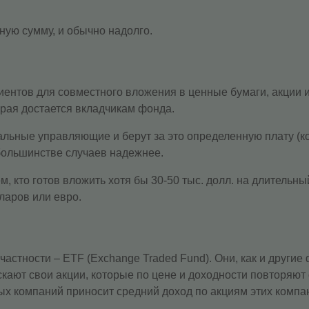
ную сумму, и обычно надолго.
иентов для совместного вложения в ценные бумаги, акции 
орая достается вкладчикам фонда.
ьные управляющие и берут за это определенную плату (к
 большинстве случаев надежнее.
, кто готов вложить хотя бы 30-50 тыс. долл. на длительн
ларов или евро.
астности – ETF (Exchange Traded Fund). Они, как и другие
скают свои акции, которые по цене и доходности повторяют
х компаний приносит средний доход по акциям этих компа