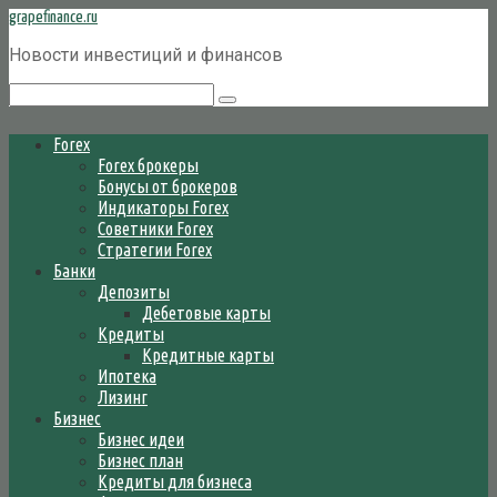
Перейти
grapefinance.ru
к
Новости инвестиций и финансов
контенту
Поиск:
Forex
Forex брокеры
Бонусы от брокеров
Индикаторы Forex
Советники Forex
Стратегии Forex
Банки
Депозиты
Дебетовые карты
Кредиты
Кредитные карты
Ипотека
Лизинг
Бизнес
Бизнес идеи
Бизнес план
Кредиты для бизнеса