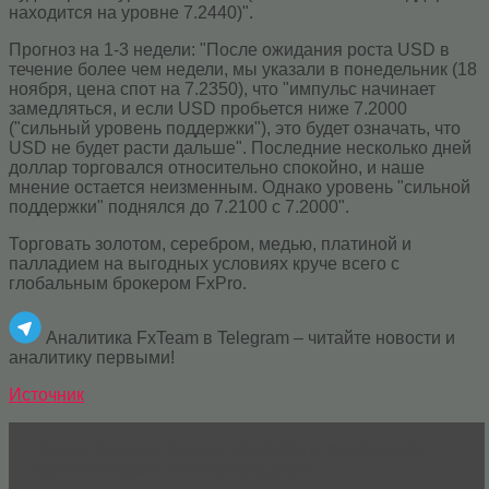
находится на уровне 7.2440)".
Прогноз на 1-3 недели: "После ожидания роста USD в
течение более чем недели, мы указали в понедельник (18
ноября, цена спот на 7.2350), что "импульс начинает
замедляться, и если USD пробьется ниже 7.2000
("сильный уровень поддержки"), это будет означать, что
USD не будет расти дальше". Последние несколько дней
доллар торговался относительно спокойно, и наше
мнение остается неизменным. Однако уровень "сильной
поддержки" поднялся до 7.2100 с 7.2000".
Торговать золотом, серебром, медью, платиной и
палладием на выгодных условиях круче всего с
глобальным брокером FxPro.
Аналитика FxTeam в Telegram – читайте новости и
аналитику первыми!
Источник
Читать статью
Британский фунт описывает
крутые виражи От Investing.com