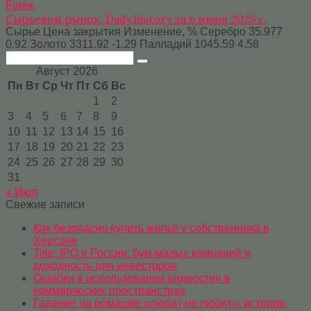
Forex
Сырьевой рынок, Daily history за 6 июня 2025 г.
Сырье Цена закрытия Изменение, % Серебро 35.977
0.92 Золото 3311.92 -1.29 Палладий 1045.59 4.58
Поиск:
Август 2026
Пн
Вт
Ср
Чт
Пт
Сб
Вс
1
2
3
4
5
6
7
8
9
10
11
12
13
14
15
16
17
18
19
20
21
22
23
24
25
26
27
28
29
30
31
« Июл
Свежие записи
Как безопасно купить жильё у собственника в
Херсоне
Title: IPO в России: бум малых компаний и
доходность для инвесторов
Ошибки в использовании видеостен в
коммерческих пространствах
Гадание на ромашке «любит не любит»: история,