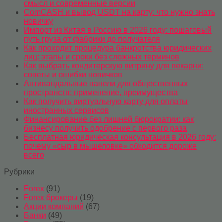
смысл и современные версии
ComCASH и вывод USDT на карту: что нужно знать
новичку
Импорт из Китая в Россию в 2026 году: пошаговый
путь груза от фабрики до получателя
Как проходит процедура банкротства юридических
лиц: этапы и сроки без сложных терминов
Как выбрать кондитерскую витрину для пекарни:
советы и ошибки новичков
Антивандальные панели для общественных
пространств: применение, преимущества
Как получить виртуальную карту для оплаты
иностранных сервисов
Финансирование без лишней бюрократии: как
бизнесу получить одобрение с первого раза
Бесплатная юридическая консультация в 2026 году:
почему «сыр в мышеловке» обходится дороже
всего
Рубрики
Forex
(91)
Forex брокеры
(19)
Акции компаний
(67)
Банки
(49)