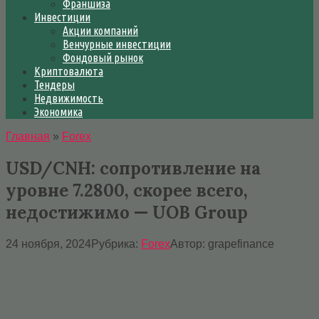
Франшиза
Инвестиции
Акции компаний
Венчурные инвестиции
Фондовый рынок
Криптовалюта
Тендеры
Недвижимость
Экономика
Главная
»
Forex
USD/CNH: сопротивление на
уровне 7.2800, скорее всего,
недостижимо — UOB Group
24 ноября, 2024
Рубрика:
Forex
Автор:
grapefinance