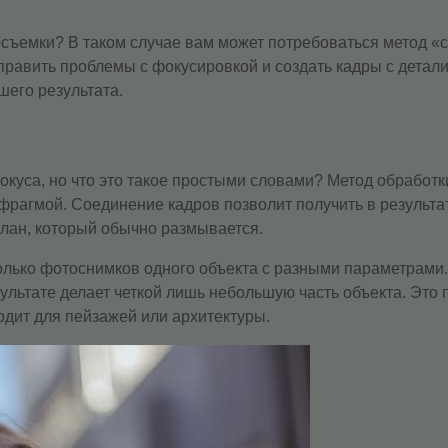
емки? В таком случае вам может потребоваться метод «сте
равить проблемы с фокусировкой и создать кадры с детал
шего результата.
уса, но что это такое простыми словами? Метод обработк
рагмой. Соединение кадров позволит получить в результате
план, который обычно размывается.
колько фотоснимков одного объекта с разными параметрами
зультате делает четкой лишь небольшую часть объекта. Это 
одит для пейзажей или архитектуры.