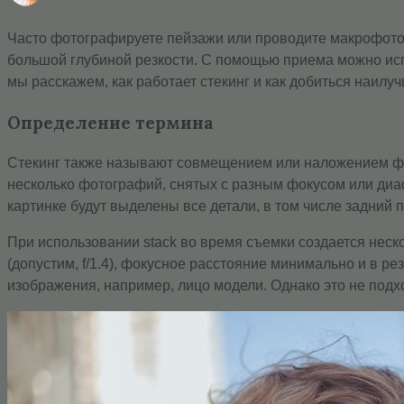
Часто фотографируете пейзажи или проводите макрофотосъ
большой глубиной резкости. С помощью приема можно исп
мы расскажем, как работает стекинг и как добиться наилуч
Определение термина
Стекинг также называют совмещением или наложением фок
несколько фотографий, снятых с разным фокусом или диаф
картинке будут выделены все детали, в том числе задний 
При использовании stack во время съемки создается нес
(допустим, f/1.4), фокусное расстояние минимально и в ре
изображения, например, лицо модели. Однако это не подх