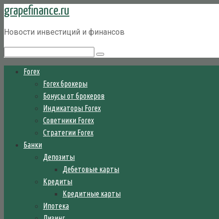
grapefinance.ru
Перейти
к
Новости инвестиций и финансов
контенту
Поиск:
Forex
Forex брокеры
Бонусы от брокеров
Индикаторы Forex
Советники Forex
Стратегии Forex
Банки
Депозиты
Дебетовые карты
Кредиты
Кредитные карты
Ипотека
Лизинг