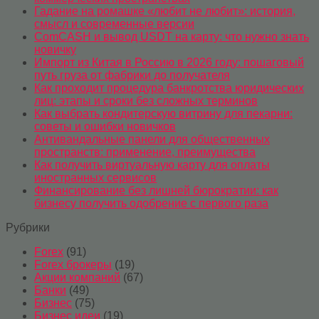
Гадание на ромашке «любит не любит»: история,
смысл и современные версии
ComCASH и вывод USDT на карту: что нужно знать
новичку
Импорт из Китая в Россию в 2026 году: пошаговый
путь груза от фабрики до получателя
Как проходит процедура банкротства юридических
лиц: этапы и сроки без сложных терминов
Как выбрать кондитерскую витрину для пекарни:
советы и ошибки новичков
Антивандальные панели для общественных
пространств: применение, преимущества
Как получить виртуальную карту для оплаты
иностранных сервисов
Финансирование без лишней бюрократии: как
бизнесу получить одобрение с первого раза
Рубрики
Forex
(91)
Forex брокеры
(19)
Акции компаний
(67)
Банки
(49)
Бизнес
(75)
Бизнес идеи
(19)