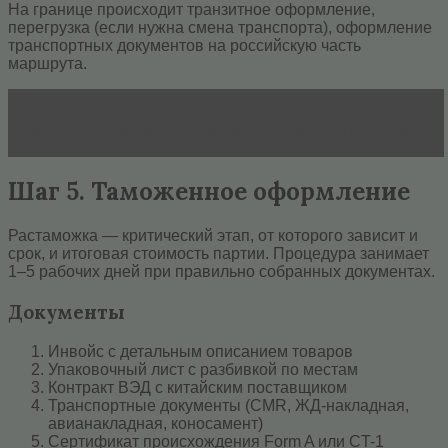
На границе происходит транзитное оформление,
перегрузка (если нужна смена транспорта), оформление
транспортных документов на российскую часть
маршрута.
Читать статью
Как выбрать кондитерскую
витрину для пекарни: советы и ошибки новичков
Шаг 5. Таможенное оформление
Растаможка — критический этап, от которого зависит и
срок, и итоговая стоимость партии. Процедура занимает
1–5 рабочих дней при правильно собранных документах.
Документы
Инвойс с детальным описанием товаров
Упаковочный лист с разбивкой по местам
Контракт ВЭД с китайским поставщиком
Транспортные документы (CMR, ЖД-накладная,
авианакладная, коносамент)
Сертификат происхождения Form A или CT-1