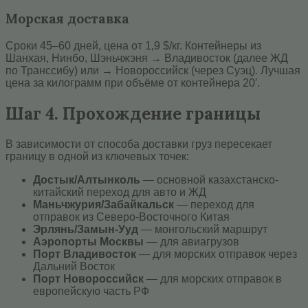
Морская доставка
Сроки 45–60 дней, цена от 1,9 $/кг. Контейнеры из
Шанхая, Нинбо, Шэньчжэня → Владивосток (далее ЖД
по Транссибу) или → Новороссийск (через Суэц). Лучшая
цена за килограмм при объёме от контейнера 20′.
Шаг 4. Прохождение границы
В зависимости от способа доставки груз пересекает
границу в одной из ключевых точек:
Достык/Алтынколь
— основной казахстанско-
китайский переход для авто и ЖД
Маньчжурия/Забайкальск
— переход для
отправок из Северо-Восточного Китая
Эрлянь/Замын-Ууд
— монгольский маршрут
Аэропорты Москвы
— для авиагрузов
Порт Владивосток
— для морских отправок через
Дальний Восток
Порт Новороссийск
— для морских отправок в
европейскую часть РФ