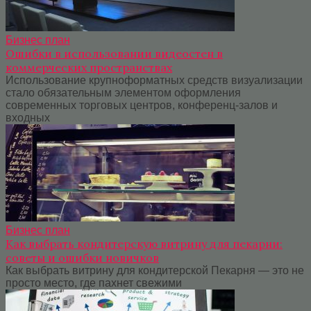
Бизнес план
Ошибки в использовании видеостен в
коммерческих пространствах
Использование крупноформатных средств визуализации
стало обязательным элементом оформления
современных торговых центров, конференц-залов и
входных
Бизнес план
Как выбрать кондитерскую витрину для пекарни:
советы и ошибки новичков
Как выбрать витрину для кондитерской Пекарня — это не
просто место, где пахнет свежими