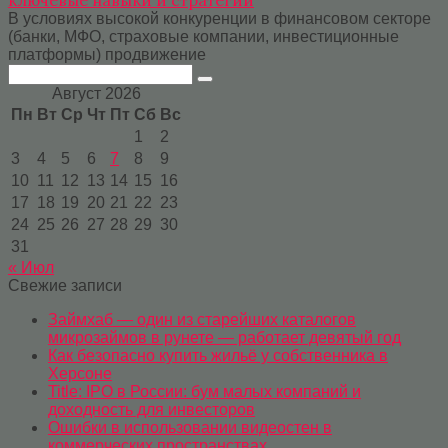
В условиях высокой конкуренции в финансовом секторе
(банки, МФО, страховые компании, инвестиционные
платформы) продвижение
Поиск:
Август 2026
Пн
Вт
Ср
Чт
Пт
Сб
Вс
1
2
3
4
5
6
7
8
9
10
11
12
13
14
15
16
17
18
19
20
21
22
23
24
25
26
27
28
29
30
31
« Июл
Свежие записи
Займхаб — один из старейших каталогов
микрозаймов в рунете — работает девятый год
Как безопасно купить жильё у собственника в
Херсоне
Title: IPO в России: бум малых компаний и
доходность для инвесторов
Ошибки в использовании видеостен в
коммерческих пространствах