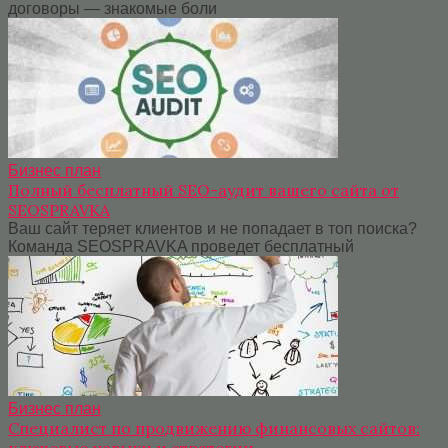
договоры — знакомые боли
Бизнес план
Полный бесплатный SEO-аудит вашего сайта от
SEOSPRAVKA
Ваш сайт теряет клиентов и не попадает в топ поиска?
Команда SEOSPRAVKA проведет бесплатный
Бизнес план
Специалист по продвижению финансовых сайтов:
ключевые навыки и стратегии