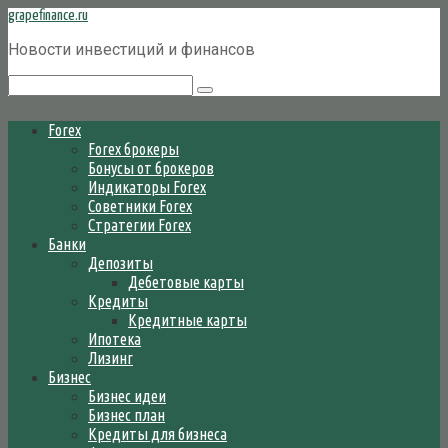
Перейти
grapefinance.ru
к
Новости инвестиций и финансов
контенту
Поиск:
Forex
Forex брокеры
Бонусы от брокеров
Индикаторы Forex
Советники Forex
Стратегии Forex
Банки
Депозиты
Дебетовые карты
Кредиты
Кредитные карты
Ипотека
Лизинг
Бизнес
Бизнес идеи
Бизнес план
Кредиты для бизнеса