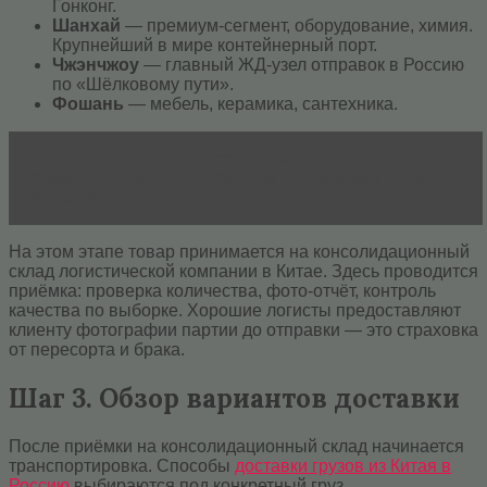
Гонконг.
Шанхай
— премиум-сегмент, оборудование, химия.
Крупнейший в мире контейнерный порт.
Чжэнчжоу
— главный ЖД-узел отправок в Россию
по «Шёлковому пути».
Фошань
— мебель, керамика, сантехника.
Читать статью
Что собой представляет
оперативное планирование и в чем заключается
его сущность
На этом этапе товар принимается на консолидационный
склад логистической компании в Китае. Здесь проводится
приёмка: проверка количества, фото-отчёт, контроль
качества по выборке. Хорошие логисты предоставляют
клиенту фотографии партии до отправки — это страховка
от пересорта и брака.
Шаг 3. Обзор вариантов доставки
После приёмки на консолидационный склад начинается
транспортировка. Способы
доставки грузов из Китая в
Россию
выбираются под конкретный груз.