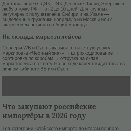
Доставка через СДЭК, ПЭК, Деловые Линии, Энергию в
любую точку РФ — от 2 до 10 дней. Для крупных
регулярных получателей в Сибири и на Урале —
выделенные грузовики напрямую из Москвы или с
включением региона в общий маршрут.
На склады маркетплейсов
Селлеры WB и Ozon заказывают пакетную услугу:
маркировка «Честный знак» → штрихкодирование →
сортировка по коробам → отгрузка на склад
маркетплейса по слоту. На выходе клиент видит товар в
личном кабинете ВБ или Ozon.
Читать статью
Роль планирования в рыночной
экономике - характер и концепция
Что закупают российские
импортёры в 2026 году
Топ-категории китайского импорта по итогам первого