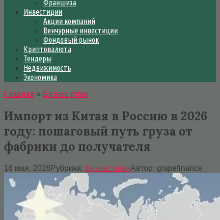
Франшиза
Инвестиции
Акции компаний
Венчурные инвестиции
Фондовый рынок
Криптовалюта
Тендеры
Недвижимость
Экономика
Главная
»
Бизнес план
Импорт из Китая в Россию в 2026
году: пошаговый путь груза от
фабрики до получателя
16 мая, 2026
Рубрика:
Бизнес план
Автор:
grapefinance