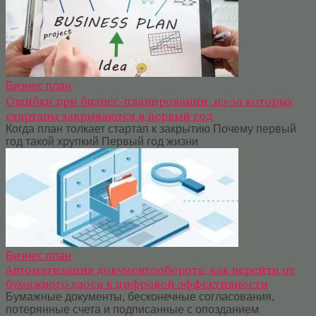
Бизнес план
Ошибки при бизнес‑планировании, из‑за которых
стартапы закрываются в первый год
Когда план толкает стартап к закрытию Почему первый
год такой хрупкий Первый год жизни
Бизнес план
Автоматизация документооборота: как перейти от
бумажного хаоса к цифровой эффективности
Бумажные документы, бесконечные согласования,
потерянные счета и подписанные с опозданием