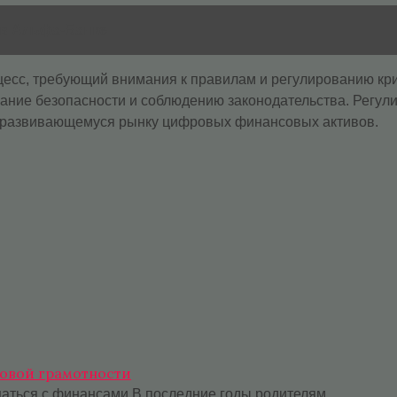
в Альфа-Банке
цесс, требующий внимания к правилам и регулированию к
ание безопасности и соблюдению законодательства. Регул
к развивающемуся рынку цифровых финансовых активов.
совой грамотности
ащаться с финансами В последние годы родителям