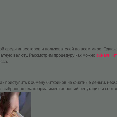
й среди инвесторов и пользователей во всем мире. Однако
иатную валюту. Рассмотрим процедуру как можно
обналичит
сса.
к приступить к обмену биткоинов на фиатные деньги, не
то выбранная платформа имеет хороший репутацию и соотв