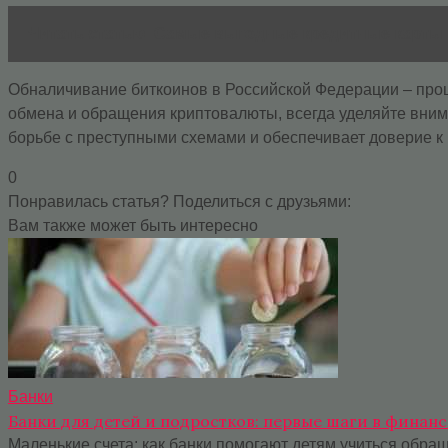
Читать статью
Самые выгодные кредитные карты 
Обналичивание биткоинов в Российской Федерации – про
обмена и обращения криптовалюты, всегда уделяйте вним
борьбе с преступными схемами и обеспечивает доверие 
0
Понравилась статья? Поделиться с друзьями:
Вам также может быть интересно
Банки
Банки для детей и подростков: первые шаги в финан
Маленькие счета: как банки помогают детям учиться обр