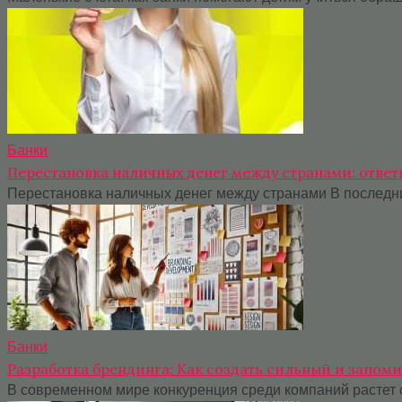
Банки
Перестановка наличных денег между странами: ответ
Перестановка наличных денег между странами В последн
Банки
Разработка брендинга: Как создать сильный и запо
В современном мире конкуренция среди компаний растет 