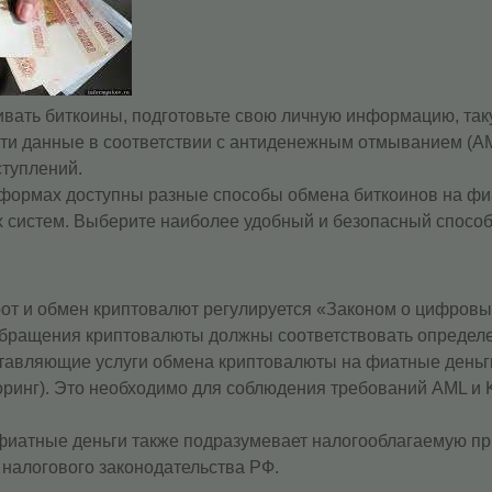
вать биткоины, подготовьте свою личную информацию, так
ти данные в соответствии с антиденежным отмыванием (AM
туплений.
формах доступны разные способы обмена биткоинов на фиа
 систем. Выберите наиболее удобный и безопасный способ
от и обмен криптовалют регулируется «Законом о цифровых
ы обращения криптовалюты должны соответствовать опреде
тавляющие услуги обмена криптовалюты на фиатные деньги
ринг). Это необходимо для соблюдения требований AML и 
 фиатные деньги также подразумевает налогооблагаемую п
 налогового законодательства РФ.