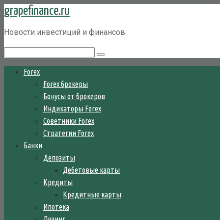
grapefinance.ru
Перейти
к
Новости инвестиций и финансов
контенту
Поиск:
Forex
Forex брокеры
Бонусы от брокеров
Индикаторы Forex
Советники Forex
Стратегии Forex
Банки
Депозиты
Дебетовые карты
Кредиты
Кредитные карты
Ипотека
Лизинг