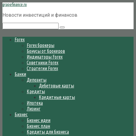
Перейти
grapefinance.ru
к
Новости инвестиций и финансов
контенту
Поиск:
Forex
Forex брокеры
Бонусы от брокеров
Индикаторы Forex
Советники Forex
Стратегии Forex
Банки
Депозиты
Дебетовые карты
Кредиты
Кредитные карты
Ипотека
Лизинг
Бизнес
Бизнес идеи
Бизнес план
Кредиты для бизнеса