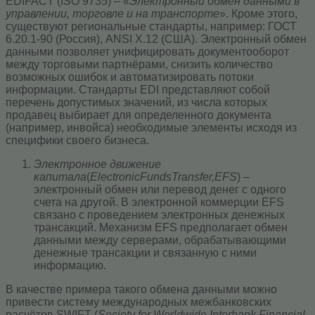
EDIFACT (ISO 9735) – «
Электронный обмен данными в
управлении, торговле и на транспорте
». Кроме этого,
существуют региональные стандарты, например: ГОСТ
6.20.1-90 (Россия), ANSI X.12 (США). Электронный обмен
данными позволяет унифицировать документооборот
между торговыми партнёрами, снизить количество
возможных ошибок и автоматизировать потоки
информации. Стандарты EDI представляют собой
перечень допустимых значений, из числа которых
продавец выбирает для определенного документа
(например, инвойса) необходимые элементы исходя из
специфики своего бизнеса.
Электронное движение
капитала
(
Electronic
Funds
Transfer,
EFS
) –
электронный обмен или перевод денег с одного
счета на другой. В электронной коммерции EFS
связано с проведением электронных денежных
трансакций. Механизм EFS предполагает обмен
данными между серверами, обрабатывающими
денежные трансакции и связанную с ними
информацию.
В качестве примера такого обмена данными можно
привести систему международных межбанковских
расчётов SWIFT (
Society
for
Worldwide
Interbank
Financial