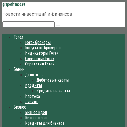
Перейти
grapefinance.ru
к
Новости инвестиций и финансов
контенту
Поиск:
Forex
Forex брокеры
Бонусы от брокеров
Индикаторы Forex
Советники Forex
Стратегии Forex
Банки
Депозиты
Дебетовые карты
Кредиты
Кредитные карты
Ипотека
Лизинг
Бизнес
Бизнес идеи
Бизнес план
Кредиты для бизнеса