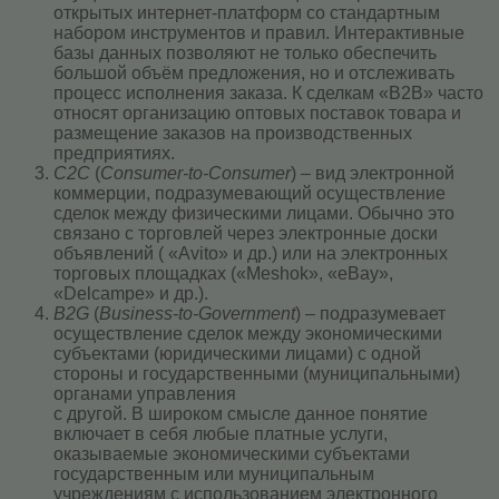
открытых интернет-платформ со стандартным
набором инструментов и правил. Интерактивные
базы данных позволяют не только обеспечить
большой объём предложения, но и отслеживать
процесс исполнения заказа. К сделкам «B2B» часто
относят организацию оптовых поставок товара и
размещение заказов на производственных
предприятиях.
С2С
(
Consumer-to-Consumer
) – вид электронной
коммерции, подразумевающий осуществление
сделок между физическими лицами. Обычно это
связано с торговлей через электронные доски
объявлений ( «Avito» и др.) или на электронных
торговых площадках («Meshok», «eBay»,
«Delcampe» и др.).
B2G
(
Business-to-Government
) – подразумевает
осуществление сделок между экономическими
субъектами (юридическими лицами) с одной
стороны и государственными (муниципальными)
органами управления
с другой. В широком смысле данное понятие
включает в себя любые платные услуги,
оказываемые экономическими субъектами
государственным или муниципальным
учреждениям с использованием электронного