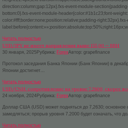
direction:column;gap:12px}.fxs-event-module-section{padding-
bottom:0}.fxs-event-module-header{color:#1b1c23;font-weight:
color:#fff;border:none;position:relative;padding-right:32px}.f
label:before{content:»»;position:absolute;top:50%;right:16px;w
Читать полностью
USD/JPY не имеет направления выше 155,00 — BBH
30 января, 2025
Рубрика:
Forex
Автор:
grapefinance
Протокол заседания Банка Японии (Банк Японии) в декабр
Японии достигнет…
Читать полностью
USD/CNH: сопротивление на уровне 7.2800, скорее в
24 ноября, 2024
Рубрика:
Forex
Автор:
grapefinance
Доллар США (USD) может подняться до 7,2630; основное с
замедляться; прорыв уровня 7.2000 будет означать, что 
Читать полностью