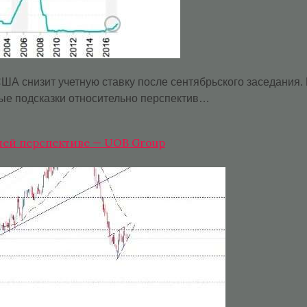
ША снизит учетную ставку после сентябрьского заседания.
ые подсказки относительно перспектив…
шей перспективе — UOB Group