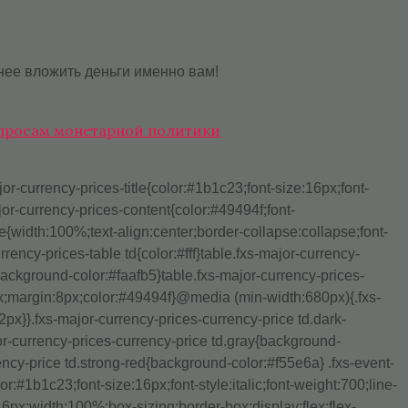
нее вложить деньги именно вам!
опросам монетарной политики
r-currency-prices-title{color:#1b1c23;font-size:16px;font-
or-currency-prices-content{color:#49494f;font-
{width:100%;text-align:center;border-collapse:collapse;font-
ency-prices-table td{color:#fff}table.fxs-major-currency-
background-color:#faafb5}table.fxs-major-currency-prices-
px;margin:8px;color:#49494f}@media (min-width:680px){.fxs-
.2px}}.fxs-major-currency-prices-currency-price td.dark-
r-currency-prices-currency-price td.gray{background-
ency-price td.strong-red{background-color:#f55e6a} .fxs-event-
:#1b1c23;font-size:16px;font-style:italic;font-weight:700;line-
px;width:100%;box-sizing:border-box;display:flex;flex-