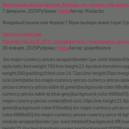
Фондовый рынок против Форекс: что лучше для инве
7 февраля, 2025
Рубрика:
Forex
Автор:
Redactor
Фондовый рынок или Форекс? Муки выбора инвестора! Срав
Читать полностью
Прогноз по EUR/JPY: сталкивается с давлением про
30 января, 2025
Рубрика:
Forex
Автор:
grapefinance
.fxs-major-currency-prices-wrapper{border:1px solid #dddedf;ba
style:italic;font-weight:700;line-height:22.4px;text-transform
weight:300;padding:0;font-size:14.72px;line-height:20px;margi
size:1rem}table.fxs-major-currency-prices-currency-prices-table
prices-currency-prices-table td.green{background-color:#9cd6c
currency-prices-table td.blue-grey{background-color:#888a93}
major-currency-prices-content{font-size:16px;line-height:21.6px
green{background-color:#39ad9a}.fxs-major-currency-prices-cu
color:#888a93}.fxs-major-currency-prices-currency-price td.lig
module-wrapper{border:1px solid #dddedf;background:#fff;margin
height:22.4px;text-transform:uppercase;background:#f3f3f8;pa