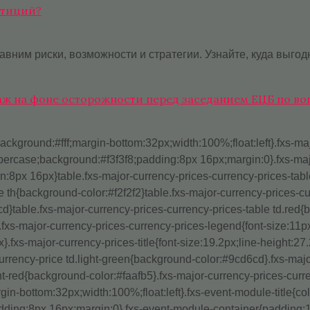
стиций?
ним риски, возможности и стратегии. Узнайте, куда выгод
даж на фоне осторожности перед заседанием ЕЦБ по в
ckground:#fff;margin-bottom:32px;width:100%;float:left}.fxs-majo
:uppercase;background:#f3f3f8;padding:8px 16px;margin:0}.fxs-maj
n:8px 16px}table.fxs-major-currency-prices-currency-prices-table
 th{background-color:#f2f2f2}table.fxs-major-currency-prices-curr
d}table.fxs-major-currency-prices-currency-prices-table td.red{
.fxs-major-currency-prices-currency-prices-legend{font-size:11
}.fxs-major-currency-prices-title{font-size:19.2px;line-height:27
rrency-price td.light-green{background-color:#9cd6cd}.fxs-majo
ht-red{background-color:#faafb5}.fxs-major-currency-prices-curr
-bottom:32px;width:100%;float:left}.fxs-event-module-title{color
dding:8px 16px;margin:0}.fxs-event-module-container{padding:16