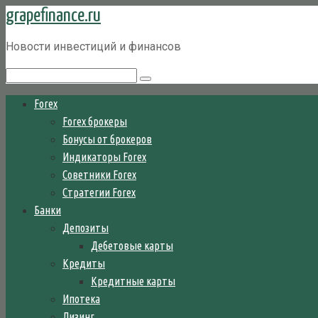
grapefinance.ru
Перейти
к
Новости инвестиций и финансов
контенту
Поиск:
Forex
Forex брокеры
Бонусы от брокеров
Индикаторы Forex
Советники Forex
Стратегии Forex
Банки
Депозиты
Дебетовые карты
Кредиты
Кредитные карты
Ипотека
Лизинг