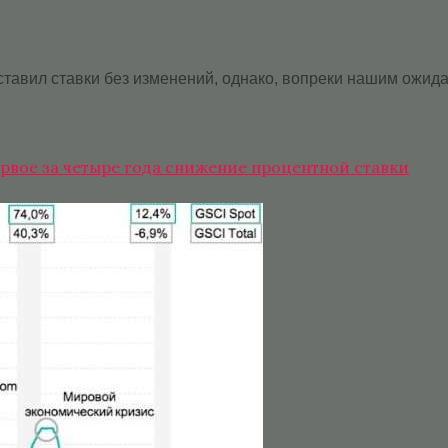
ставил ставки без изменений, однако, вопреки нашим ожида
рвое за четыре года снижение процентной ставки