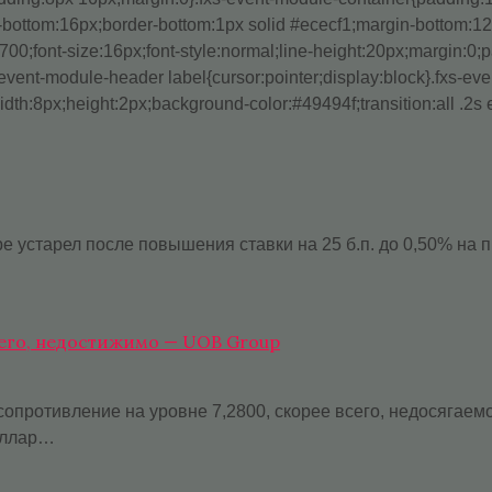
bottom:16px;border-bottom:1px solid #ececf1;margin-bottom:12p
700;font-size:16px;font-style:normal;line-height:20px;margin:0
xs-event-module-header label{cursor:pointer;display:block}.fxs-e
idth:8px;height:2px;background-color:#49494f;transition:all .2s
е устарел после повышения ставки на 25 б.п. до 0,50% на
сего, недостижимо — UOB Group
опротивление на уровне 7,2800, скорее всего, недосягаем
доллар…