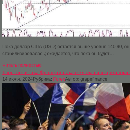
Пока доллар США (USD) остается выше уровня 140,90, он 
стабилизировалась; ожидается, что пока он будет…
Читать полностью
Евро: политика Франции пока отошла на второй план
14 июля, 2024
Рубрика:
Forex
Автор:
grapefinance