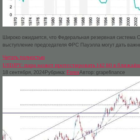
Широко ожидается, что Федеральная резервная система С
выступление председателя ФРС Пауэлла могут дать важн
Читать полностью
USDJPY: пара может протестировать 142,80 в ближай
18 сентября, 2024
Рубрика:
Forex
Автор:
grapefinance