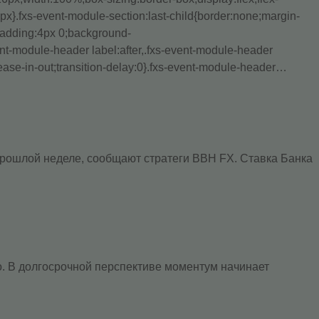
x}.fxs-event-module-section:last-child{border:none;margin-
;padding:4px 0;background-
vent-module-header label:after,.fxs-event-module-header
 ease-in-out;transition-delay:0}.fxs-event-module-header…
 прошлой неделе, сообщают стратеги BBH FX. Ставка Банка
о. В долгосрочной перспективе моментум начинает