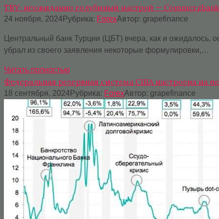
TRY: неожиданно голубиный настрой — Commerzbank
24 ноября, 2024
Рубрика:
Forex
Автор:
grapefinance
Центральный банк Турции (ЦБТ) вчера, как и ожидалось, о
убрал из своего заявления некоторые формулировки,…
Читать полностью
Федеральная резервная система США настроена на пе
18 сентября, 2024
Рубрика:
Forex
Автор:
grapefinance