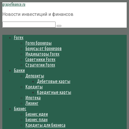
Перейти
grapefinance.ru
к
Новости инвестиций и финансов
контенту
Поиск:
Forex
Forex брокеры
Бонусы от брокеров
Индикаторы Forex
Советники Forex
Стратегии Forex
Банки
Депозиты
Дебетовые карты
Кредиты
Кредитные карты
Ипотека
Лизинг
Бизнес
Бизнес идеи
Бизнес план
Кредиты для бизнеса