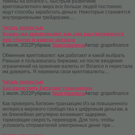
токены на Binance С быстрым развитием
криптовалютного мира все больше людей постоянно
ищут способы заработать деньги. Некоторые становятся
внутридневными трейдерами,…
Читать полностью
Комиссии криптовалют: как они рассчитываются
при обмене и выводе активов
6 июля, 2022
Рубрика:
Криптовалюта
Автор:
grapefinance
Обменник криптовалют: как работают и какой выбрать
Раньше я пользовалась биржами, но после введения
ограничений на хранение валюты от Binance я перестала
им доверять. Я перевела свои криптовалюты…
Читать полностью
Как проверить Биткоин-транзакцию
1 июля, 2022
Рубрика:
Криптовалюта
Автор:
grapefinance
Как проверить Биткоин-транзакцию Из-за повышенного
интереса мирового сообщества к цифровым деньгам, в
их блокчейнах регулярно возникают задержки,
тормозящие скорость переводов. Для того, чтобы
успокоить отправителей электронных денег при…