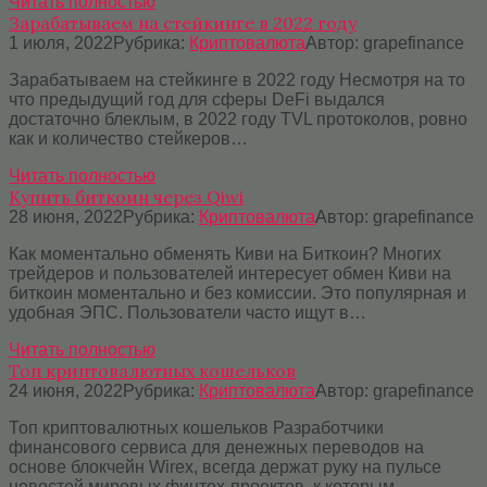
Читать полностью
Зарабатываем на стейкинге в 2022 году
1 июля, 2022
Рубрика:
Криптовалюта
Автор:
grapefinance
Зарабатываем на стейкинге в 2022 году Несмотря на то
что предыдущий год для сферы DeFi выдался
достаточно блеклым, в 2022 году TVL протоколов, ровно
как и количество стейкеров…
Читать полностью
Купить биткоин через Qiwi
28 июня, 2022
Рубрика:
Криптовалюта
Автор:
grapefinance
Как моментально обменять Киви на Биткоин? Многих
трейдеров и пользователей интересует обмен Киви на
биткоин моментально и без комиссии. Это популярная и
удобная ЭПС. Пользователи часто ищут в…
Читать полностью
Топ криптовалютных кошельков
24 июня, 2022
Рубрика:
Криптовалюта
Автор:
grapefinance
Топ криптовалютных кошельков Разработчики
финансового сервиса для денежных переводов на
основе блокчейн Wirex, всегда держат руку на пульсе
новостей мировых финтех-проектов, к которым