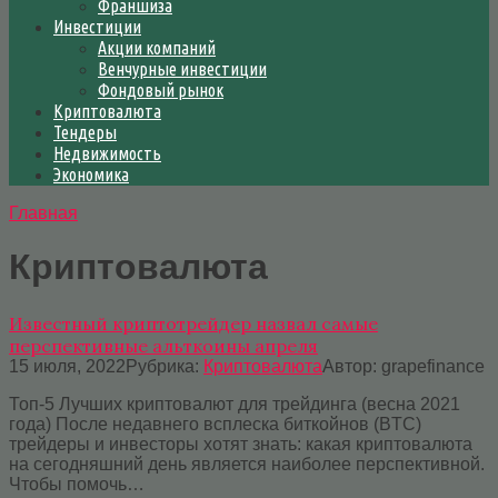
Франшиза
Инвестиции
Акции компаний
Венчурные инвестиции
Фондовый рынок
Криптовалюта
Тендеры
Недвижимость
Экономика
Главная
Криптовалюта
Известный криптотрейдер назвал самые
перспективные альткоины апреля
15 июля, 2022
Рубрика:
Криптовалюта
Автор:
grapefinance
Топ-5 Лучших криптовалют для трейдинга (весна 2021
года) После недавнего всплеска биткойнов (BTC)
трейдеры и инвесторы хотят знать: какая криптовалюта
на сегодняшний день является наиболее перспективной.
Чтобы помочь…