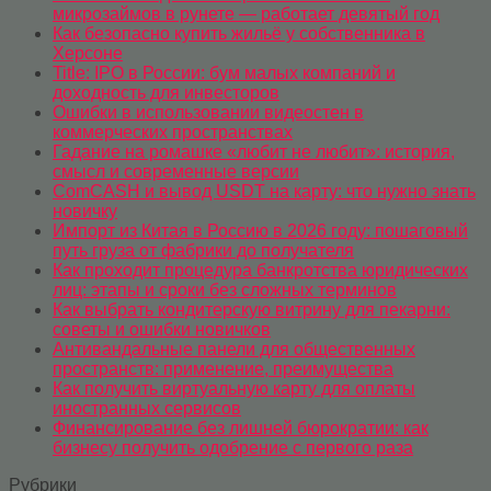
микрозаймов в рунете — работает девятый год
Как безопасно купить жильё у собственника в
Херсоне
Title: IPO в России: бум малых компаний и
доходность для инвесторов
Ошибки в использовании видеостен в
коммерческих пространствах
Гадание на ромашке «любит не любит»: история,
смысл и современные версии
ComCASH и вывод USDT на карту: что нужно знать
новичку
Импорт из Китая в Россию в 2026 году: пошаговый
путь груза от фабрики до получателя
Как проходит процедура банкротства юридических
лиц: этапы и сроки без сложных терминов
Как выбрать кондитерскую витрину для пекарни:
советы и ошибки новичков
Антивандальные панели для общественных
пространств: применение, преимущества
Как получить виртуальную карту для оплаты
иностранных сервисов
Финансирование без лишней бюрократии: как
бизнесу получить одобрение с первого раза
Рубрики