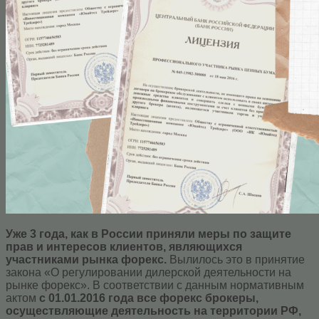
Уже 3 года, как в России приняли меры по защите
прав и интересов клиентов, являющихся
участниками рынка форекс.
Вылилось это в принятие
закона «О регулировании дилерской деятельности на
рынке форекс». В соответствии с данным нормативным
актом
с 01.01.2016 года все форекс брокеры,
осуществляющие деятельность на территории РФ,