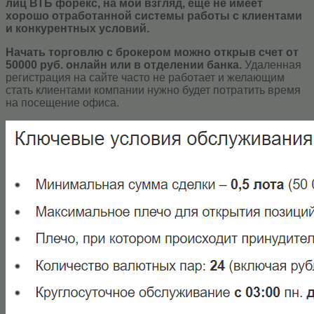
лиц ВТБ форекс, на мой взгляд, еще не имеет
хорошо отработанной системы работы с клиентами
и конкурентных условий.
Начать торговлю с брокером можно открыв счет от
50000 руб. онлайн или в отделении банка.
Удаленная
регистрация на сайте часто не работает и желающим
стать клиентами компании нужно будет потратить время
на посещение офиса.