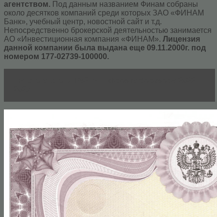
агентством.
Под данным названием Финам собраны
около десятков компаний среди которых ЗАО «ФИНАМ
Банк», учебный центр, новостной сайт и т.д.
Непосредственно брокерской деятельностью занимается
АО «Инвестиционная компания «ФИНАМ».
Лицензия
данной компании была выдана еще 09.11.2000г. под
номером 177-02739-100000.
Читать статью
Рейтинг форекс брокеров 2022-
2023