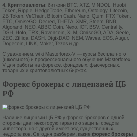
4. Криптовалюты
: биткоин BTC, XTZ, MINDOL, Huobi
Token, Ripple, HedgeTrade, Ethereum, Ontology, Litecoin,
ZB Token, VeChain, Bitcoin Cash, Nano, Qtum, FTX Token,
ETC, OmiseGO, Decred, THETA, XMR, Steem, BNB,
Algorand, NEO, ABBC Coin, Nexo, IOT, BSV, Centrality,
DSH, Holo, TRX, Ravencoin, XLM, OmiseGO, ADA, Seele,
ZEC, Zilliqa, DASH, DigixDAO, NEM, Waves, EOS, Augur,
Dogecoin, LINK, Maker, Tezos и др.
С уважением, wiki Masterforex-V — курсы бесплатного
(школьного) и профессионального обучения Masterforex-
V для работы на форексе, фондовых, фьючерсных,
товарных и криптовалютных биржах.
Форекс брокеры с лицензией ЦБ
РФ
Наличие лицензии ЦБ РФ у форекс брокеров с одной
стороны дает некоторую гарантию защиты средств
инвестора, но с другой имеет ряд существенных
недостатков. Сегодня разберем, какие
форекс брокеры