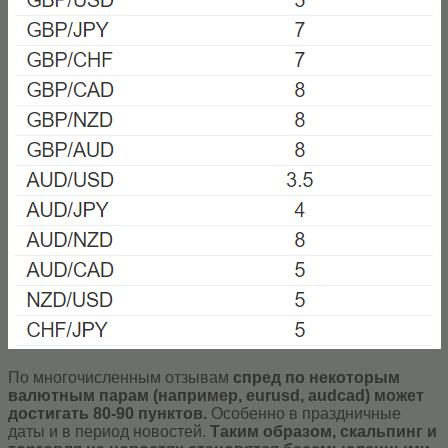
По многочисленным отзывам
спред по некоторым
валютным парам (например, eurusd, audcad) может
достигать 80-90 пунктов.
Особенно в праздничные
даты и в период новостей.
Таким образом, скальпинг и