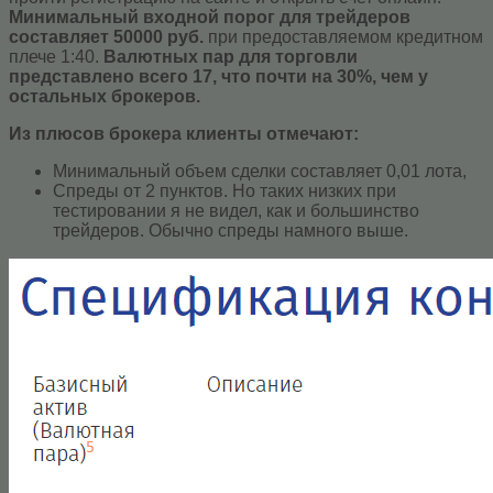
Минимальный входной порог для трейдеров
составляет 50000 руб.
при предоставляемом кредитном
плече 1:40.
Валютных пар для торговли
представлено всего 17, что почти на 30%, чем у
остальных брокеров.
Из плюсов брокера клиенты отмечают:
Минимальный объем сделки составляет 0,01 лота,
Спреды от 2 пунктов. Но таких низких при
тестировании я не видел, как и большинство
трейдеров. Обычно спреды намного выше.