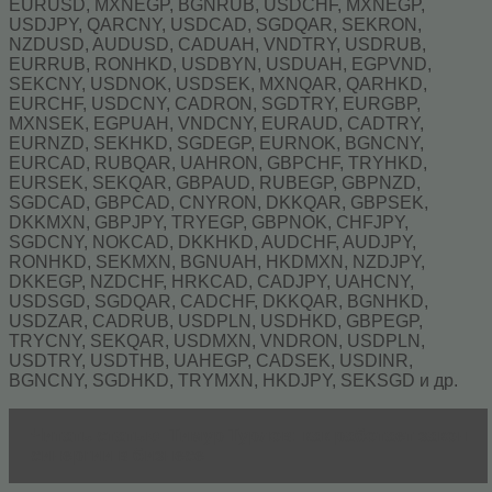
EURUSD, MXNEGP, BGNRUB, USDCHF, MXNEGP,
USDJPY, QARCNY, USDCAD, SGDQAR, SEKRON,
NZDUSD, AUDUSD, CADUAH, VNDTRY, USDRUB,
EURRUB, RONHKD, USDBYN, USDUAH, EGPVND,
SEKCNY, USDNOK, USDSEK, MXNQAR, QARHKD,
EURCHF, USDCNY, CADRON, SGDTRY, EURGBP,
MXNSEK, EGPUAH, VNDCNY, EURAUD, CADTRY,
EURNZD, SEKHKD, SGDEGP, EURNOK, BGNCNY,
EURCAD, RUBQAR, UAHRON, GBPCHF, TRYHKD,
EURSEK, SEKQAR, GBPAUD, RUBEGP, GBPNZD,
SGDCAD, GBPCAD, CNYRON, DKKQAR, GBPSEK,
DKKMXN, GBPJPY, TRYEGP, GBPNOK, CHFJPY,
SGDCNY, NOKCAD, DKKHKD, AUDCHF, AUDJPY,
RONHKD, SEKMXN, BGNUAH, HKDMXN, NZDJPY,
DKKEGP, NZDCHF, HRKCAD, CADJPY, UAHCNY,
USDSGD, SGDQAR, CADCHF, DKKQAR, BGNHKD,
USDZAR, CADRUB, USDPLN, USDHKD, GBPEGP,
TRYCNY, SEKQAR, USDMXN, VNDRON, USDPLN,
USDTRY, USDTHB, UAHEGP, CADSEK, USDINR,
BGNCNY, SGDHKD, TRYMXN, HKDJPY, SEKSGD и др.
Читать статью
Тимур Турлов: как работает закон
синергии в бизнесе