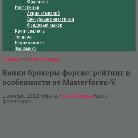
Франшиза
Инвестиции
Акции компаний
Венчурные инвестиции
Фондовый рынок
Криптовалюта
Тендеры
Недвижимость
Экономика
Главная
»
Forex брокеры
Банки брокеры форекс: рейтинг и
особенности от Masterforex-V
1 октября, 2022
Рубрика:
Forex брокеры
Автор:
grapefinance