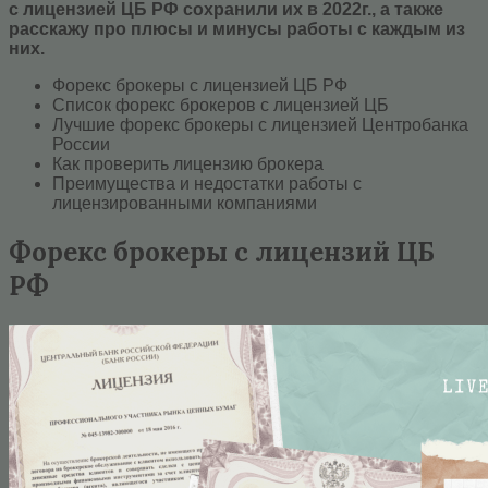
с лицензией ЦБ РФ сохранили их в 2022г., а также
расскажу про плюсы и минусы работы с каждым из
них.
Форекс брокеры с лицензией ЦБ РФ
Список форекс брокеров с лицензией ЦБ
Лучшие форекс брокеры с лицензией Центробанка
России
Как проверить лицензию брокера
Преимущества и недостатки работы с
лицензированными компаниями
Форекс брокеры с лицензий ЦБ
РФ