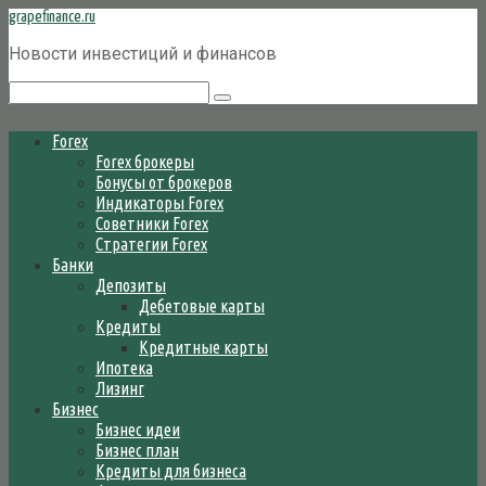
Перейти
grapefinance.ru
к
Новости инвестиций и финансов
контенту
Поиск:
Forex
Forex брокеры
Бонусы от брокеров
Индикаторы Forex
Советники Forex
Стратегии Forex
Банки
Депозиты
Дебетовые карты
Кредиты
Кредитные карты
Ипотека
Лизинг
Бизнес
Бизнес идеи
Бизнес план
Кредиты для бизнеса