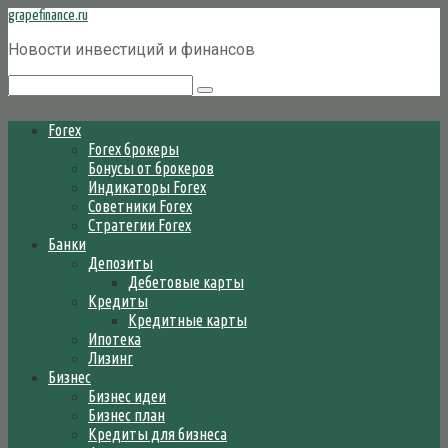
Перейти
grapefinance.ru
к
Новости инвестиций и финансов
контенту
Поиск:
Forex
Forex брокеры
Бонусы от брокеров
Индикаторы Forex
Советники Forex
Стратегии Forex
Банки
Депозиты
Дебетовые карты
Кредиты
Кредитные карты
Ипотека
Лизинг
Бизнес
Бизнес идеи
Бизнес план
Кредиты для бизнеса