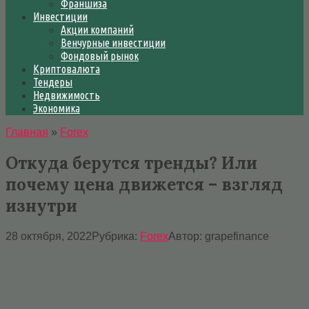
Франшиза
Инвестиции
Акции компаний
Венчурные инвестиции
Фондовый рынок
Криптовалюта
Тендеры
Недвижимость
Экономика
Главная
»
Forex
Откуда берутся тренды? Или
почему цена движется – взгляд
изнутри
28 октября, 2022
Рубрика:
Forex
Автор:
grapefinance