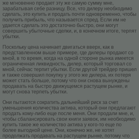
же мгновенно продает эту же самую сумму мне,
зарабатывая себе разницу. Все, что дилеру необходимо
сделать, это купить и продать почти одновременно, чтобы
получить прибыль, что называется спред. Если им не
удается сделать это достаточно быстро, они могут
совершить убыточные сделки, и, в конечном итоге, терпят
убытки.
Поскольку цена начинает двигаться вверх, как в
представленном выше примере, где дилеры продают со
мной, в то время, когда на одной стороне рынка имеется
ограниченная ликвидность, дилер, который торговал со
мной, сейчас терпит убытки. Если другой трейдер пришел
и также совершил покупку у этого же дилера, их потеря
может стать больше, потому что они снова вынуждены
продавать на быстро движущемся растущем рынке, и
могут снова терпеть убытки.
Они пытаются сократить дальнейший риск за счет
уменьшения количества актива, который они предлагают
продать кому-либо еще после меня. Они продали мне, и,
чтобы сбалансировать свои книги заявок, им необходимо
купить такое же количество актива у кого-то еще по
более выгодной цене. Они, конечно же, не хотят
продолжать продавать на растущем рынке, потому что