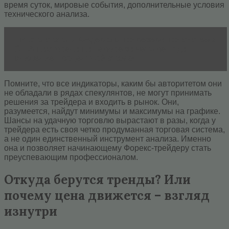
время суток, мировые события, дополнительные условия
технического анализа.
Читать статью
Федеральная резервная система
США настроена на первое за четыре года
снижение процентной ставки
Помните, что все индикаторы, каким бы авторитетом они
не обладали в рядах спекулянтов, не могут принимать
решения за трейдера и входить в рынок. Они,
разумеется, найдут минимумы и максимумы на графике.
Шансы на удачную торговлю вырастают в разы, когда у
трейдера есть своя четко продуманная торговая система,
а не один единственный инструмент анализа. Именно
она и позволяет начинающему Форекс-трейдеру стать
преуспевающим профессионалом.
Откуда берутся тренды? Или
почему цена движется – взгляд
изнутри