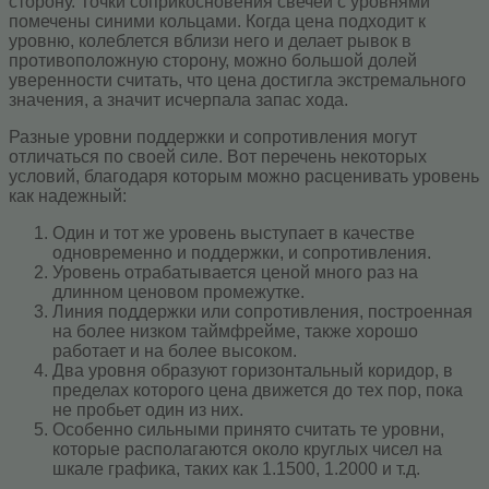
сторону. Точки соприкосновения свечей с уровнями
помечены синими кольцами. Когда цена подходит к
уровню, колеблется вблизи него и делает рывок в
противоположную сторону, можно большой долей
уверенности считать, что цена достигла экстремального
значения, а значит исчерпала запас хода.
Разные уровни поддержки и сопротивления могут
отличаться по своей силе. Вот перечень некоторых
условий, благодаря которым можно расценивать уровень
как надежный:
Один и тот же уровень выступает в качестве
одновременно и поддержки, и сопротивления.
Уровень отрабатывается ценой много раз на
длинном ценовом промежутке.
Линия поддержки или сопротивления, построенная
на более низком таймфрейме, также хорошо
работает и на более высоком.
Два уровня образуют горизонтальный коридор, в
пределах которого цена движется до тех пор, пока
не пробьет один из них.
Особенно сильными принято считать те уровни,
которые располагаются около круглых чисел на
шкале графика, таких как 1.1500, 1.2000 и т.д.