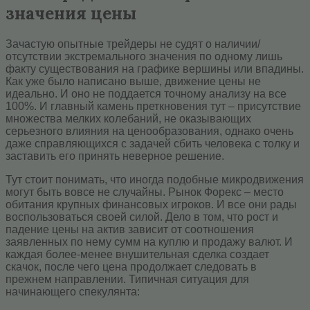
значения цены
Зачастую опытные трейдеры не судят о наличии/
отсутствии экстремального значения по одному лишь
факту существования на графике вершины или впадины.
Как уже было написано выше, движение цены не
идеально. И оно не поддается точному анализу на все
100%. И главный камень преткновения тут – присутствие
множества мелких колебаний, не оказывающих
серьезного влияния на ценообразования, однако очень
даже справляющихся с задачей сбить человека с толку и
заставить его принять неверное решение.
Тут стоит понимать, что иногда подобные микродвижения
могут быть вовсе не случайны. Рынок Форекс – место
обитания крупных финансовых игроков. И все они рады
воспользоваться своей силой. Дело в том, что рост и
падение цены на актив зависит от соотношения
заявленных по нему сумм на куплю и продажу валют. И
каждая более-менее внушительная сделка создает
скачок, после чего цена продолжает следовать в
прежнем направлении. Типичная ситуация для
начинающего спекулянта: