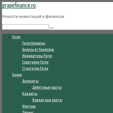
grapefinance.ru
Перейти
к
Новости инвестиций и финансов
контенту
Поиск:
Forex
Forex брокеры
Бонусы от брокеров
Индикаторы Forex
Советники Forex
Стратегии Forex
Банки
Депозиты
Дебетовые карты
Кредиты
Кредитные карты
Ипотека
Лизинг