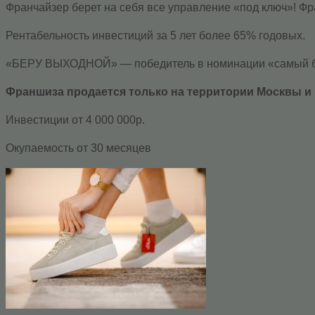
Франчайзер берет на себя все управление «под ключ»! Ф
Рентабельность инвестиций за 5 лет более 65% годовых.
«БЕРУ ВЫХОДНОЙ» — победитель в номинации «самый бол
Франшиза продается только на территории Москвы и 
Инвестиции от 4 000 000р.
Окупаемость от 30 месяцев