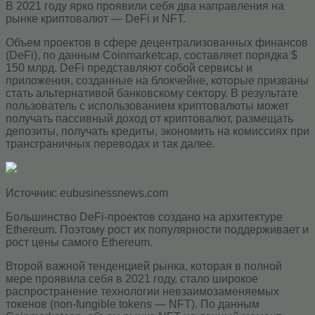
В 2021 году ярко проявили себя два направления на
рынке криптовалют — DeFi и NFT.
Объем проектов в сфере децентрализованных финансов
(DeFi), по данным Coinmarketcap, составляет порядка $
150 млрд. DeFi представляют собой сервисы и
приложения, созданные на блокчейне, которые призваны
стать альтернативой банковскому сектору. В результате
пользователь с использованием криптовалюты может
получать пассивный доход от криптовалют, размещать
депозиты, получать кредиты, экономить на комиссиях при
трансграничных переводах и так далее.
Источник: eubusinessnews.com
Большинство DeFi-проектов создано на архитектуре
Ethereum. Поэтому рост их популярности поддерживает и
рост цены самого Ethereum.
Второй важной тенденцией рынка, которая в полной
мере проявила себя в 2021 году, стало широкое
распространение технологии невзаимозаменяемых
токенов (non-fungible tokens — NFT). По данным