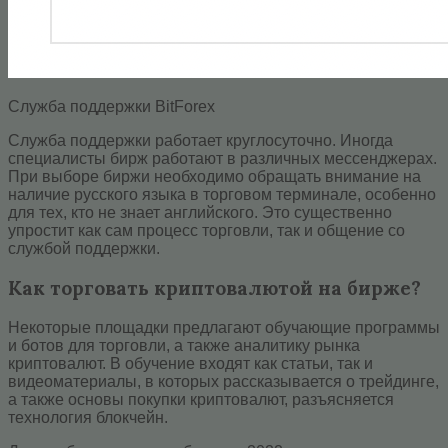
Служба поддержки BitForex
Служба поддержки работает круглосуточно. Иногда
специалисты бирж работают в различных мессенджерах.
При выборе биржи необходимо обращать внимание на
наличие русского языка в торговом терминале, особенно
для тех, кто не знает английского. Это существенно
упростит как сам процесс торговли, так и общение со
службой поддержки.
Как торговать криптовалютой на бирже?
Некоторые площадки предлагают обучающие программы
и ботов для торговли, а также аналитику рынка
криптовалют. В обучение входят как статьи, так и
видеоматериалы, в которых рассказывается о трейдинге,
а также основы покупки криптовалют, разъясняется
технология блокчейн.