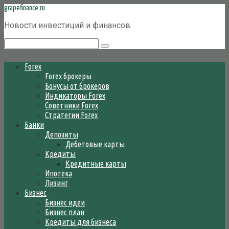
Перейти
grapefinance.ru
к
Новости инвестиций и финансов
контенту
Поиск:
Forex
Forex брокеры
Бонусы от брокеров
Индикаторы Forex
Советники Forex
Стратегии Forex
Банки
Депозиты
Дебетовые карты
Кредиты
Кредитные карты
Ипотека
Лизинг
Бизнес
Бизнес идеи
Бизнес план
Кредиты для бизнеса