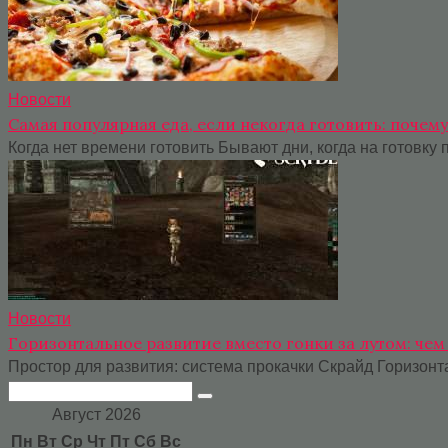
Новости
Самая популярная еда, если некогда готовить: почем
Когда нет времени готовить Бывают дни, когда на готовку п
Новости
Горизонтальное развитие вместо гонки за лутом: чем
Простор для развития: система прокачки Скрайд Горизон
Поиск:
Август 2026
Пн
Вт
Ср
Чт
Пт
Сб
Вс