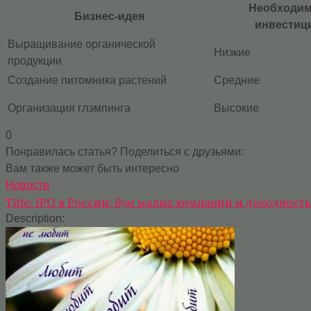
Необходи
Бизнес-идея
инвестиц
Выращивание органической
Низкие
продукции
Создание питомника растений
Средние
Организация глэмпинга
Высокие
0
Понравилась статья? Поделиться с друзьями:
Вам также может быть интересно
Новости
Title: IPO в России: бум малых компаний и доходност
Description: