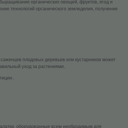
Выращивание органических овощей, фруктов, ягод и
ение технологий органического земледелия, получение
, саженцев плодовых деревьев или кустарников может
равильный уход за растениями․
стиции․
 палатки, оборудованные всем необходимым для