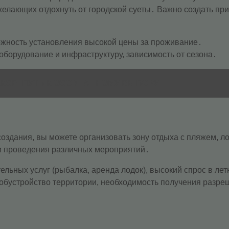
желающих отдохнуть от городской суеты․ Важно создать пр
ожность установления высокой цены за проживание․
борудование и инфраструктуру, зависимость от сезона․
ЕКСЕ: ПУТЬ К ОСОЗНАННОМУ ВЫБОРУ
создания, вы можете организовать зону отдыха с пляжем, 
и проведения различных мероприятий․
льных услуг (рыбалка, аренда лодок), высокий спрос в лет
обустройство территории, необходимость получения разре