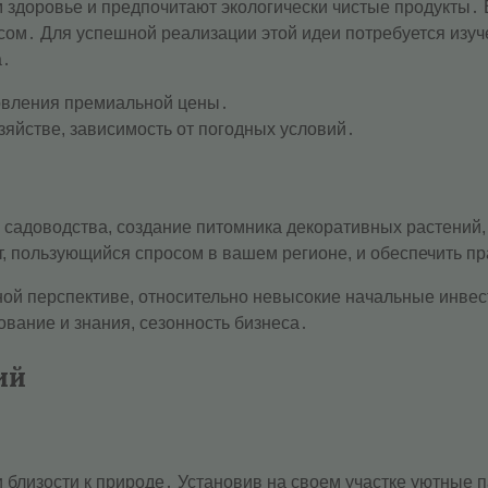
 здоровье и предпочитают экологически чистые продукты․ 
ом․ Для успешной реализации этой идеи потребуется изуч
а․
овления премиальной цены․
зяйстве, зависимость от погодных условий․
и садоводства, создание питомника декоративных растений
, пользующийся спросом в вашем регионе, и обеспечить п
ой перспективе, относительно невысокие начальные инве
вание и знания, сезонность бизнеса․
ий
и близости к природе․ Установив на своем участке уютные