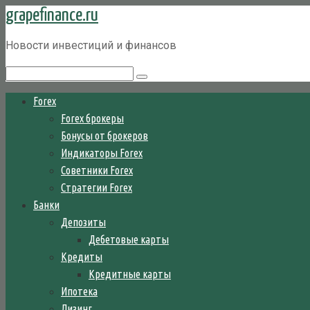
grapefinance.ru
Перейти
к
Новости инвестиций и финансов
контенту
Поиск:
Forex
Forex брокеры
Бонусы от брокеров
Индикаторы Forex
Советники Forex
Стратегии Forex
Банки
Депозиты
Дебетовые карты
Кредиты
Кредитные карты
Ипотека
Лизинг