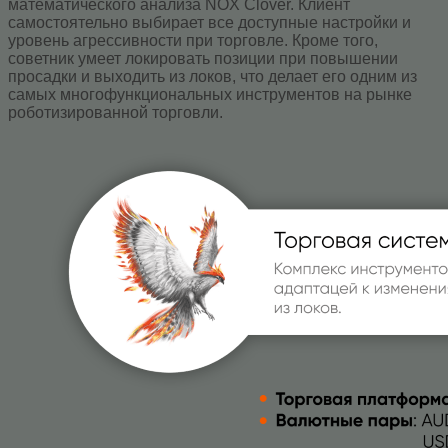
математического анализа NOX Clover. Клиент
самостоятельно выбирает все доступные настройки и
уровень агрессивности при торговле. Кроме того,
советник умеет локировать позиции при повышении
просадки и выходить из локов, что делает его одним из
самых многофункциональных инструментов на рынке
роботизированной торговли.