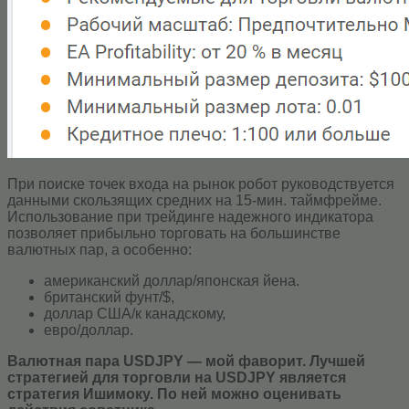
При поиске точек входа на рынок робот руководствуется
данными скользящих средних на 15-мин. таймфрейме.
Использование при трейдинге надежного индикатора
позволяет прибыльно торговать на большинстве
валютных пар, а особенно:
американский доллар/японская йена.
британский фунт/$,
доллар США/к канадскому,
евро/доллар.
Валютная пара USDJPY — мой фаворит. Лучшей
стратегией для торговли на USDJPY является
стратегия Ишимоку. По ней можно оценивать