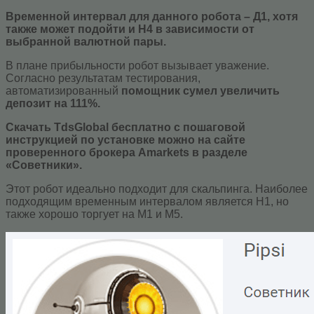
Временной интервал для данного робота – Д1, хотя
также может подойти и Н4 в зависимости от
выбранной валютной пары.
В плане прибыльности робот вызывает уважение.
Согласно результатам тестирования,
автоматизированный
помощник сумел увеличить
депозит на 111%.
Скачать TdsGlobal бесплатно с пошаговой
инструкцией по установке можно на сайте
проверенного брокера Amarkets в разделе
«Советники».
Этот робот идеально подходит для скальпинга. Наиболее
подходящим временным интервалом является H1, но
также хорошо торгует на М1 и М5.