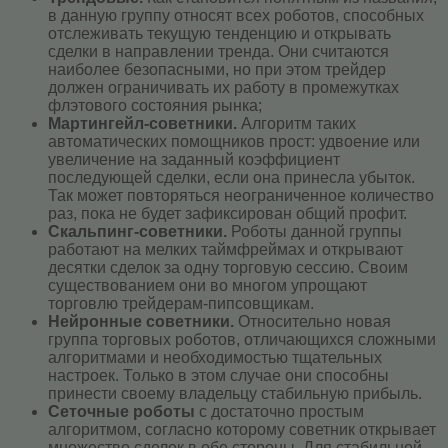
в данную группу относят всех роботов, способных
отслеживать текущую тенденцию и открывать
сделки в направлении тренда. Они считаются
наиболее безопасными, но при этом трейдер
должен ограничивать их работу в промежутках
флэтового состояния рынка;
Мартингейл-советники.
Алгоритм таких
автоматических помощников прост: удвоение или
увеличение на заданный коэффициент
последующей сделки, если она принесла убыток.
Так может повторяться неограниченное количество
раз, пока не будет зафиксирован общий профит.
Скальпинг-советники.
Роботы данной группы
работают на мелких таймфреймах и открывают
десятки сделок за одну торговую сессию. Своим
существованием они во многом упрощают
торговлю трейдерам-пипсовщикам.
Нейронные советники.
Относительно новая
группа торговых роботов, отличающихся сложными
алгоритмами и необходимостью тщательных
настроек. Только в этом случае они способны
принести своему владельцу стабильную прибыль.
Сеточные роботы
с достаточно простым
алгоритмом, согласно которому советник открывает
множество сделок в обе стороны. Для стабильной