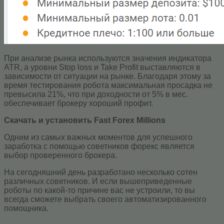
При анализе рынка используются значения индикатора
ATR, а уровни Stop loss и Take Profit выставляются в
зависимости от ситуации на рынке. Благодаря этому за
время тестирования робота максимальная просадка не
превысила 21%, что при доходности от 5% в мес.
обеспечивает брокеру хороший профит.
Скачать и установить Fast Forex Millions
Одним из самых важных моментов для успешного
заработка с помощью советников форекс является
выбор проверенного брокера.
На сегодняшний день разработано несколько сотен
различных советников. И если вышеприведенные
роботы по какой-то причине вас не устроили, то вы
всегда сможете выбрать своего автоматизированного
помощника.