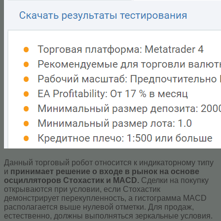
Данный торговый робот относится к индикаторному типу
и
принимает решение о входе в рынок на основе
осцилляторов Стохастик и MACD.
Сделки на покупку
открываются при условии, если Стохастик
демонстрирует перекупленность, а гистограмма МАСD
располагается выше нулевой отметки. Для продаж,
естественно, должны выполняться зеркальные условия.