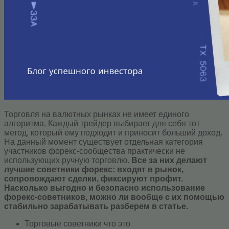
Торговля на валютных рынках не имеет единого
алгоритма. Каждый трейдер выбирает для себя тот
метод, который ему подходит и приносит больший доход.
На данный момент существует отдельная категория
участников форекс-сообщества практически не
использующих ручную торговлю.
Все за них делают
лучшие советники форекс: входят в рынок,
сопровождают сделки, фиксируют профит.
Насколько выгодно и безопасно использование
форекс-советников, можно ли вообще с их помощью
стабильно зарабатывать разберем в статье.
Торговые советники что это