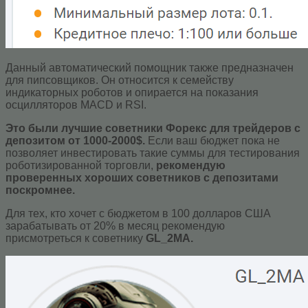
Данный автоматический помощник также предназначен
для пипсовщиков. Он относится к семейству
индикаторных роботов и опирается на показания
осцилляторов MACD и RSI.
Это были лучшие советники Форекс для трейдеров с
депозитом от 1000-2000$.
Если ваш бюджет пока не
позволяет инвестировать такие суммы для тестирования
роботизированной торговли,
рекомендую
проверенных хороших советников с депозитами
поскромнее.
Для тех, кто хочет с бюджетом в 100 долларов США
зарабатывать от 20% в месяц рекомендую
присмотреться к советнику
GL_2MA.