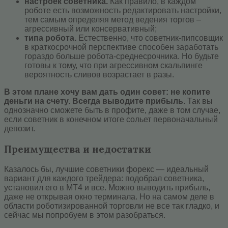
настроек советника.
Как правило, в каждом
роботе есть возможность редактировать настройки,
тем самым определяя метод ведения торгов –
агрессивный или консервативный;
типа робота.
Естественно, что советник-пипсовщик
в краткосрочной перспективе способен заработать
гораздо больше робота-среднесрочника. Но будьте
готовы к тому, что при агрессивном скальпинге
вероятность сливов возрастает в разы.
В этом плане хочу вам дать один совет: не копите
деньги на счету. Всегда выводите прибыль
. Так вы
однозначно сможете быть в профите, даже в том случае,
если советник в конечном итоге сольет первоначальный
депозит.
Преимущества и недостатки
Казалось бы, лучшие советники форекс — идеальный
вариант для каждого трейдера: подобрал советника,
установил его в МТ4 и все. Можно выводить прибыль,
даже не открывая окно терминала. Но на самом деле в
области роботизированной торговли не все так гладко, и
сейчас мы попробуем в этом разобраться.