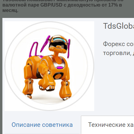
валютной паре GBP/USD с доходностью от 17% в
месяц.