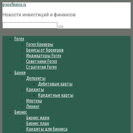
Перейти
grapefinance.ru
к
Новости инвестиций и финансов
контенту
Поиск:
Forex
Forex брокеры
Бонусы от брокеров
Индикаторы Forex
Советники Forex
Стратегии Forex
Банки
Депозиты
Дебетовые карты
Кредиты
Кредитные карты
Ипотека
Лизинг
Бизнес
Бизнес идеи
Бизнес план
Кредиты для бизнеса