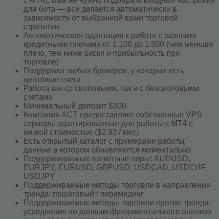
с MT4). Вам не нужно подбирать входные настройки
для бота — все делается автоматически в
зависимости от выбранной вами торговой
стратегии
Автоматическая адаптация к работе с разными
кредитными плечами от 1:100 до 1:500 (чем меньше
плечо, тем ниже риски и прибыльность при
торговле)
Поддержка любых брокеров, у которых есть
центовые счета
Работа как со своповыми, так и с безсвоповыми
счетами
Минимальный депозит $300
Компания ACT предоставляет собственные VPS
серверы адаптированные для работы с MT4 с
низкой стоимостью ($2.93 / мес)
Есть открытый каталог с примерами работы,
данные в котором обновляются моментально
Поддерживаемые валютные пары: AUDUSD,
EURJPY, EURUSD, GBPUSD, USDCAD, USDCHF,
USDJPY
Поддерживаемые методы торговли в направлении
тренда: пошаговый / пирамидинг
Поддерживаемые методы торговли против тренда:
усреднение по данным фундаментального анализа