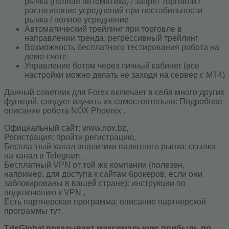
рынка (полная автоматика) / запрет торговли /
растягивание усреднений при нестабильности
рынка / полное усреднение
Автоматический трейлинг при торговле в
направлении тренда, регрессивный трейлинг
Возможность бесплатного тестирования робота на
демо-счете
Управление ботом через личный кабинет (все
настройки можно делать не заходя на сервер с MT4)
Данный советник для Forex включает в себя много других
функций, следует изучить их самостоятельно: Подробное
описание робота NOX Phoenix .
Официальный сайт: www.nox.bz,
Регистрация: пройти регистрацию,
Бесплатный канал аналитики валютного рынка: ссылка
на канал в Telegram ,
Бесплатный VPN от той же компании (полезен,
например, для доступа к сайтам брокеров, если они
заблокированы в вашей стране): инструкции по
подключению к VPN ,
Есть партнерская программа: описание партнерской
программы тут .
TdsGlobal
показывает максимальную прибыль по