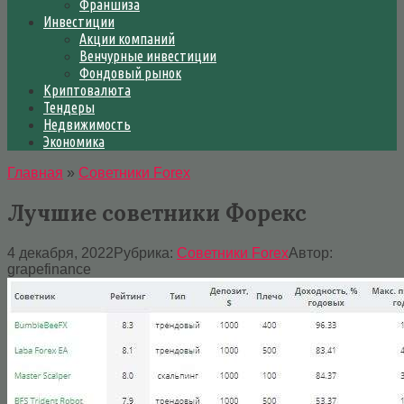
Франшиза
Инвестиции
Акции компаний
Венчурные инвестиции
Фондовый рынок
Криптовалюта
Тендеры
Недвижимость
Экономика
Главная
»
Советники Forex
Лучшие советники Форекс
4 декабря, 2022
Рубрика:
Советники Forex
Автор:
grapefinance