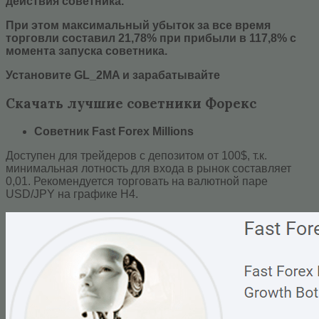
действия советника.
При этом максимальный убыток за все время
торговли составил 21,78% при прибыли в 117,8% с
момента запуска советника.
Установите GL_2MA и зарабатывайте
Скачать лучшие советники Форекс
Советник Fast Forex Millions
Доступен для трейдеров с депозитом от 100$, т.к.
минимальная лотность для входа в рынок составляет
0,01. Рекомендуется торговать на валютной паре
USD/JPY на графике Н4.