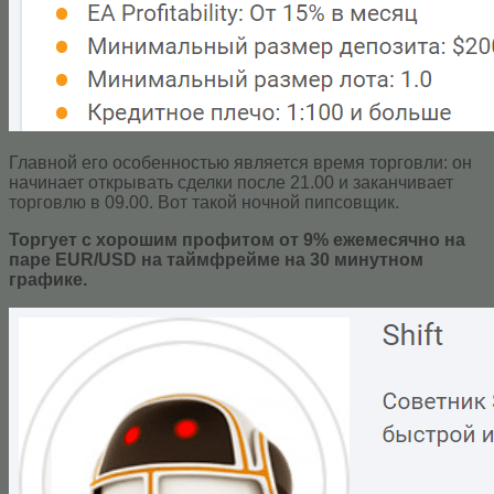
Главной его особенностью является время торговли: он
начинает открывать сделки после 21.00 и заканчивает
торговлю в 09.00. Вот такой ночной пипсовщик.
Торгует с хорошим профитом от 9% ежемесячно на
паре EUR/USD на таймфрейме на 30 минутном
графике.