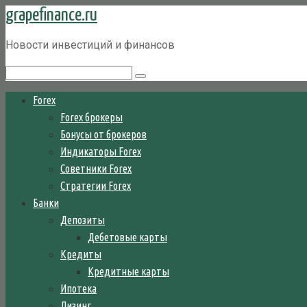
grapefinance.ru
Перейти
к
Новости инвестиций и финансов
контенту
Поиск:
Forex
Forex брокеры
Бонусы от брокеров
Индикаторы Forex
Советники Forex
Стратегии Forex
Банки
Депозиты
Дебетовые карты
Кредиты
Кредитные карты
Ипотека
Лизинг