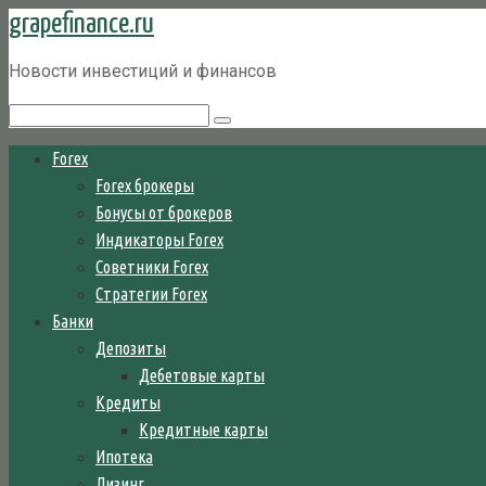
grapefinance.ru
Перейти
к
Новости инвестиций и финансов
контенту
Поиск:
Forex
Forex брокеры
Бонусы от брокеров
Индикаторы Forex
Советники Forex
Стратегии Forex
Банки
Депозиты
Дебетовые карты
Кредиты
Кредитные карты
Ипотека
Лизинг