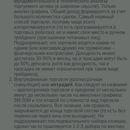
фундаментального и технического анализа
торгуемого актива (в широком смысле). Только
анализ графика. Общий доход формируется за счет
большого количества сделок. Самый нервный
способ торговли, поэтому чаще всего
алгоритмизируется (то есть программируется в
торговых роботах), но и имеет свое место в ручном
трейдинге (при наличии титановых яиц).
Подразумевает, что торговля ведется каким-то
одним (или максимум двумя) инструментами –
фьючерсными контрактами. Доходность может
достигать 30-50% в месяц, но и просадки могут быть
до 50% депозита (хотя как доходность, так и
просадка не имеют ограничений при таком виде
трейдинга).
Внутредневная торговля (краткосрочная
спекуляция) или
интрадей
. Как следует из названия
– краткосрочная торговля в пределах от нескольких
минут до нескольких часов на минутных графиках
5M-30M и это второй по сложности вид торговли
после скальпинга. Все позиции, как правило,
закрываются до конца торговой сессии (то есть без
переносов через ночь или выходные). Не
подразумевает последовательного набора позиции,
однако часто практикуется 1-2-3 добора по вектору