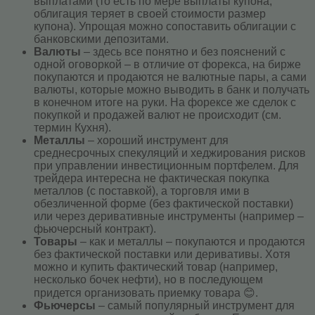
выплатами (то есть по мере выплаты купона,
облигация теряет в своей стоимости размер
купона). Упрощая можно сопоставить облигации с
банковскими депозитами.
Валюты
– здесь все понятно и без пояснений с
одной оговоркой – в отличие от форекса, на бирже
покупаются и продаются не валютные пары, а сами
валюты, которые можно выводить в банк и получать
в конечном итоге на руки. На форексе же сделок с
покупкой и продажей валют не происходит (см.
термин Кухня).
Металлы
– хороший инструмент для
среднесрочных спекуляций и хеджирования рисков
при управлении инвестиционным портфелем. Для
трейдера интересна не фактическая покупка
металлов (с поставкой), а торговля ими в
обезличенной форме (без фактической поставки)
или через деривативные инструменты (например –
фьючерсный контракт).
Товары
– как и металлы – покупаются и продаются
без фактической поставки или деривативы. Хотя
можно и купить фактический товар (например,
несколько бочек нефти), но в последующем
придется организовать приемку товара 😊.
Фьючерсы
– самый популярный инструмент для