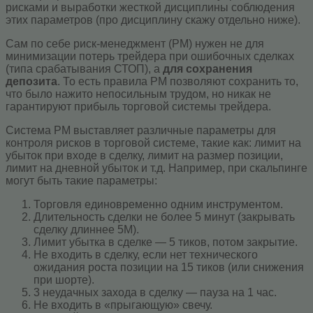
рисками и выработки жесткой дисциплины соблюдения
этих параметров (про дисциплину скажу отдельно ниже).
Сам по себе риск-менеджмент (РМ) нужен не для
минимизации потерь трейдера при ошибочных сделках
(типа срабатывания СТОП), а
для сохранения
депозита
. То есть правила РМ позволяют сохранить то,
что было нажито непосильным трудом, но никак не
гарантируют прибыль торговой системы трейдера.
Система РМ выставляет различные параметры для
контроля рисков в торговой системе, такие как: лимит на
убыток при входе в сделку, лимит на размер позиции,
лимит на дневной убыток и т.д. Например, при скальпинге
могут быть такие параметры:
Торговля единовременно одним инструментом.
Длительность сделки не более 5 минут (закрывать
сделку длиннее 5M).
Лимит убытка в сделке — 5 тиков, потом закрытие.
Не входить в сделку, если нет технического
ожидания роста позиции на 15 тиков (или снижения
при шорте).
3 неудачных захода в сделку — пауза на 1 час.
Не входить в «прыгающую» свечу.