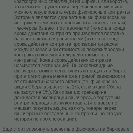
краткосрочных спекуляций на бирже. Если коротко,
то всеми инструментами, перечисленными выше,
можно спекулировать через фьючерсные контракты
(которые являются деривативными финансовыми
инструментами по отношению к базовым активам).
Фьючерсы бывают поставочными (то есть в конце
срока действия контракта производится поставка
базового актива) и расчетными (то есть в конце
срока действия контракта производится расчет
между изначальной стоимостью покупки/продажи
контракта и конечной текущей стоимостью
контракта). Конец срока действия контракта
называется экспирацией. Высоколиквидные
фьючерсы можно легко купить и продать на бирже,
при этом их цена меняется в прямой зависимости
от стоимости базового актива (т.е. фьючерс на
акции Сбера вырастет на 1%, если акции Сбера
вырастут на 1%). Как правило трейдер не
дожидается экспирации фьючерса, а торгует им
внутри периода жизни контракта (что вовсе не
мешает покупать акции, валюту, товары через
фьючерсные поставочные контракты, но это уже
история не про спекуляции).
Еще стоит упомянуть расчетные фьючерсы на биржевые