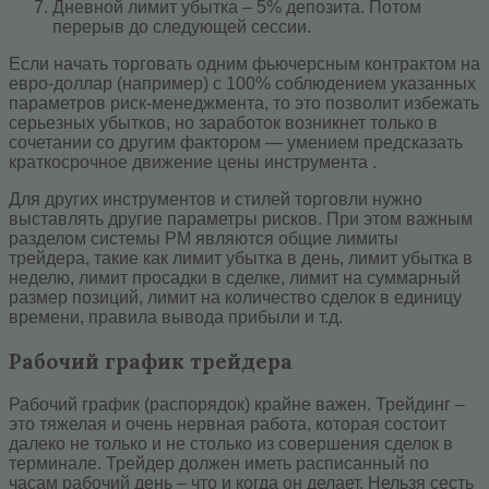
Дневной лимит убытка – 5% депозита. Потом
перерыв до следующей сессии.
Если начать торговать одним фьючерсным контрактом на
евро-доллар (например) с 100% соблюдением указанных
параметров риск-менеджмента, то это позволит избежать
серьезных убытков, но заработок возникнет только в
сочетании со другим фактором — умением предсказать
краткосрочное движение цены инструмента .
Для других инструментов и стилей торговли нужно
выставлять другие параметры рисков. При этом важным
разделом системы РМ являются общие лимиты
трейдера, такие как лимит убытка в день, лимит убытка в
неделю, лимит просадки в сделке, лимит на суммарный
размер позиций, лимит на количество сделок в единицу
времени, правила вывода прибыли и т.д.
Рабочий график трейдера
Рабочий график (распорядок) крайне важен. Трейдинг –
это тяжелая и очень нервная работа, которая состоит
далеко не только и не столько из совершения сделок в
терминале. Трейдер должен иметь расписанный по
часам рабочий день – что и когда он делает. Нельзя сесть