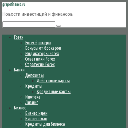
Перейти
grapefinance.ru
к
Новости инвестиций и финансов
контенту
Поиск:
Forex
Forex брокеры
Бонусы от брокеров
Индикаторы Forex
Советники Forex
Стратегии Forex
Банки
Депозиты
Дебетовые карты
Кредиты
Кредитные карты
Ипотека
Лизинг
Бизнес
Бизнес идеи
Бизнес план
Кредиты для бизнеса