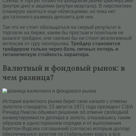
Сейчас я торгую только на фондовом рынке фьючерсами
(внутри дня) и акциями (внутри квартала). В перспективе
планирую заняться еще облигациями, но пока нет
достаточного размера депозита для них.
Так что не стоит обольщаться на скорый результат в
торговле на бирже, каким бы простым и понятным не
казался трейдинг, или сколько бы ни стоил эксклюзивный
интенсив от гуру околорынка.
Трейдер становится
трейдером только через боль личных потерь и
титаническую стойкость характера
.
Валютный и фондовый рынок: в
чем разница?
История валютного рынка берет свое начало с отмены
золотого стандарта. 15 августа 1971 года президент США
Ричард Никсон объявил решение об отмене свободной
конвертируемости доллара в золото, отказавшись таким
образом в одностороннем порядке и от выполнения
Бреттон-Вудских соглашений (согласно которым доллар
обеспечивался золотом по стабильному курсу, а все