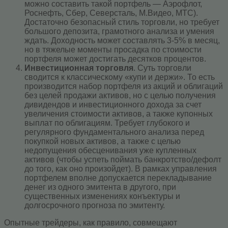
можно составить такой портфель — Аэрофлот,
Роснефть, Сбер, Северсталь, М.Видео, МТС).
Достаточно безопасный стиль торговли, но требует
большого депозита, грамотного анализа и умения
ждать. Доходность может составлять 3-5% в месяц,
но в тяжелые моменты просадка по стоимости
портфеля может достигать десятков процентов.
Инвестиционная торговля
. Суть торговли
сводится к классическому «купи и держи». То есть
производится набор портфеля из акций и облигаций
без целей продажи активов, но с целью получения
дивидендов и инвестиционного дохода за счет
увеличения стоимости активов, а также купонных
выплат по облигациям. Требует глубокого и
регулярного фундаментального анализа перед
покупкой новых активов, а также с целью
недопущения обесценивания уже купленных
активов (чтобы успеть поймать банкротство/дефолт
до того, как оно произойдет). В рамках управления
портфелем вполне допускается перекладывание
денег из одного эмитента в другого, при
существенных изменениях конъектуры и
долгосрочного прогноза по эмитенту.
Опытные трейдеры, как правило, совмещают