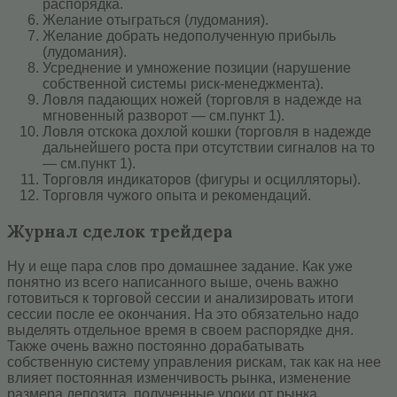
распорядка.
Желание отыграться (лудомания).
Желание добрать недополученную прибыль
(лудомания).
Усреднение и умножение позиции (нарушение
собственной системы риск-менеджмента).
Ловля падающих ножей (торговля в надежде на
мгновенный разворот — см.пункт 1).
Ловля отскока дохлой кошки (торговля в надежде
дальнейшего роста при отсутствии сигналов на то
— см.пункт 1).
Торговля индикаторов (фигуры и осцилляторы).
Торговля чужого опыта и рекомендаций.
Журнал сделок трейдера
Ну и еще пара слов про домашнее задание. Как уже
понятно из всего написанного выше, очень важно
готовиться к торговой сессии и анализировать итоги
сессии после ее окончания. На это обязательно надо
выделять отдельное время в своем распорядке дня.
Также очень важно постоянно дорабатывать
собственную систему управления рискам, так как на нее
влияет постоянная изменчивость рынка, изменение
размера депозита, полученные уроки от рынка,