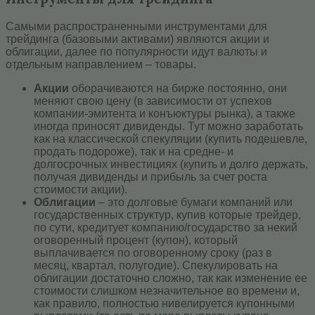
Самыми распространенными инструментами для
трейдинга (базовыми активами) являются акции и
облигации, далее по популярности идут валюты и
отдельным направлением – товары.
Акции
оборачиваются на бирже постоянно, они
меняют свою цену (в зависимости от успехов
компании-эмитента и конъюктуры рынка), а также
иногда приносят дивиденды. Тут можно заработать
как на классической спекуляции (купить подешевле,
продать подороже), так и на средне- и
долгосрочных инвестициях (купить и долго держать,
получая дивиденды и прибыль за счет роста
стоимости акции).
Облигации
– это долговые бумаги компаний или
государственных структур, купив которые трейдер,
по сути, кредитует компанию/государство за некий
оговоренный процент (купон), который
выплачивается по оговоренному сроку (раз в
месяц, квартал, полугодие). Спекулировать на
облигации достаточно сложно, так как изменение ее
стоимости слишком незначительное во времени и,
как правило, полностью нивелируется купонными