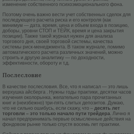
изменение собственного психоэмоционального фона.
Поэтому очень важно вести учет собственных сделок для
последующего расчета риска и его контроля (как
минимум — дата, время, цена и объем входа в позицию,
доборы, уровни СТОП и ТЕЙК, время и цена закрытия
позиции). Также такой журнал нужен для анализа
торгового дня, своей торговой системы, качества
системы риск-менеджмента. В таком журнале, помимо
автоматического расчета различных значений, можно
строить и другую аналитику — по доходности,
эффективности, обороту и т.д.
Послесловие
В качестве послесловия. Все, что я написал — это лишь
верхушка айсберга . Нужны годы практики, десятки часов
изучения околорынка, желательно пара прочитанных
книг и (неизбежно) три-пять слитых депозитов. Думаю,
что не сильно ошибусь, если скажу, что –
десять лет
торговли – это только начало пути трейдера
. Лично я
начал предпринимать первые осмысленные действия на
фондовом рынке только спустя восемь лет практики.