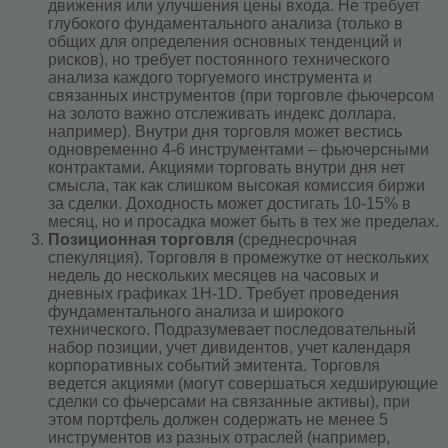
движения или улучшения цены входа. Не требует
глубокого фундаментального анализа (только в
общих для определения основных тенденций и
рисков), но требует постоянного технического
анализа каждого торгуемого инструмента и
связанных инструментов (при торговле фьючерсом
на золото важно отслеживать индекс доллара,
например). Внутри дня торговля может вестись
одновременно 4-6 инструментами – фьючерсными
контрактами. Акциями торговать внутри дня нет
смысла, так как слишком высокая комиссия биржи
за сделки. Доходность может достигать 10-15% в
месяц, но и просадка может быть в тех же пределах.
Позиционная торговля
(среднесрочная
спекуляция). Торговля в промежутке от нескольких
недель до нескольких месяцев на часовых и
дневных графиках 1H-1D. Требует проведения
фундаментального анализа и широкого
технического. Подразумевает последовательный
набор позиции, учет дивидентов, учет календаря
корпоративных событий эмитента. Торговля
ведется акциями (могут совершаться хедширующие
сделки со фьчерсами на связанные активы), при
этом портфель должен содержать не менее 5
инструментов из разных отраслей (например,