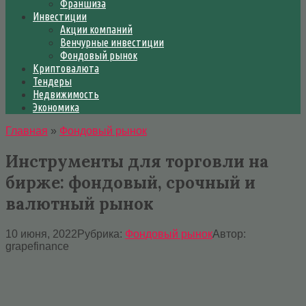
Франшиза
Инвестиции
Акции компаний
Венчурные инвестиции
Фондовый рынок
Криптовалюта
Тендеры
Недвижимость
Экономика
Главная
»
Фондовый рынок
Инструменты для торговли на
бирже: фондовый, срочный и
валютный рынок
10 июня, 2022
Рубрика:
Фондовый рынок
Автор:
grapefinance