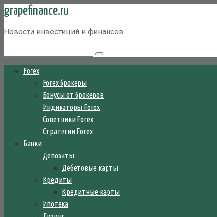
grapefinance.ru
Перейти
к
Новости инвестиций и финансов
контенту
Поиск:
Forex
Forex брокеры
Бонусы от брокеров
Индикаторы Forex
Советники Forex
Стратегии Forex
Банки
Депозиты
Дебетовые карты
Кредиты
Кредитные карты
Ипотека
Лизинг