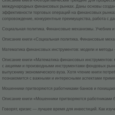
Описание книги «Алгоритмический трейдинг для професси
международных финансовых рынках. Даны основы создани
эффективности торговых операций на финансовых рынках.
сопровождение, конкурентные преимущества, работа с д
Социальная политика. Финансовые механизмы. Учебник и 
Описание книги «Социальная политика. Финансовые механ
Математика финансовых инструментов: модели и методы —
Описание книги «Математика финансовых инструментов: м
с акциями и производными инструментами фондовых рынк
выпускнику экономического вуза. Хотя чтение книги потре
познакомится с важными и интересными аспектами примене
Мошенники притворяются работниками банков и похищают де
Описание книги «Мошенники притворяются работниками бан
Говорят, кризис — лучшее время для инвестиций. Как изучи