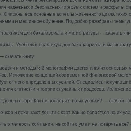
оналов»: В книге резюмирован 15-летний опыт автора по с
я надежных и безопасных торговых систем и раскрыты ст
 Описаны все основные аспекты жизненного цикла таких си
анными и машинное обучение. Подробно разобраны темы уп
практикум для бакалавриата и магистратуры — скачать кни
измы. Учебник и практикум для бакалавриата и магистрат
 скачать книгу
одели и методы»: В монографии дается анализ основных м
ов. Изложение концепций современной финансовой математ
бует от него определенных усилий. Специалист, получивший
ния статистки и теории случайных процессов. Изложение 
ньги с карт. Как не попасться на их уловки? — скачать кн
ков и похищают деньги с карт. Как не попасться на их уло
ть отчетность компании, не сойти с ума и не потерять все?