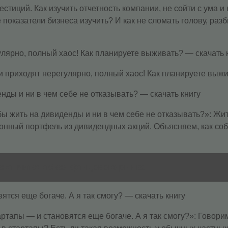
тиций. Как изучить отчетность компании, не сойти с ума и 
 показатели бизнеса изучить? И как не сломать голову, разб
улярно, полный хаос! Как планируете выживать? — скачать 
и приходят нерегулярно, полный хаос! Как планируете выжи
енды и ни в чем себе не отказывать? — скачать книгу
обы жить на дивиденды и ни в чем себе не отказывать?»: Жи
онный портфель из дивидендных акций. Объясняем, как собр
 закончится обвал фондового рынка
ятся еще богаче. А я так смогу? — скачать книгу
артапы — и становятся еще богаче. А я так смогу?»: Гово