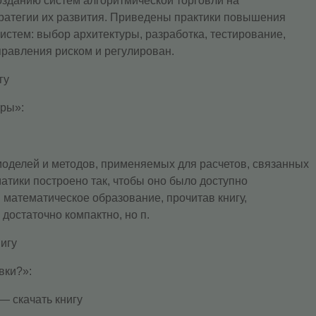
озданию систем алгоритмической торговли на
ратегии их развития. Приведены практики повышения
стем: выбор архитектуры, разработка, тестирование,
равления риском и регулирован.
гу
уры»:
оделей и методов, применяемых для расчетов, связанных
ики построено так, чтобы оно было доступно
 математическое образование, прочитав книгу,
достаточно компактно, но п.
игу
вки?»:
 — скачать книгу