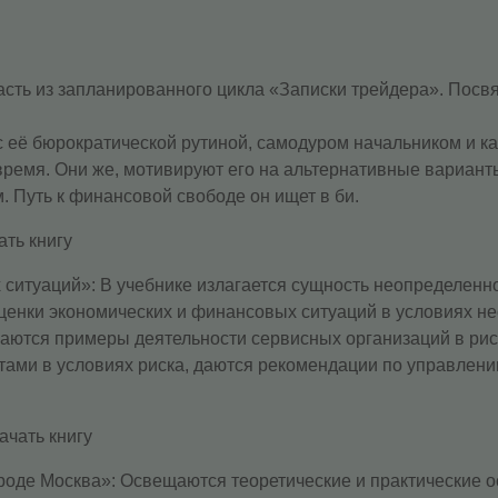
асть из запланированного цикла «Записки трейдера». Пос
с её бюрократической рутиной, самодуром начальником и к
 время. Они же, мотивируют его на альтернативные вариан
м. Путь к финансовой свободе он ищет в би.
ть книгу
 ситуаций»: В учебнике излагается сущность неопределенн
ценки экономических и финансовых ситуаций в условиях не
аются примеры деятельности сервисных организаций в рис
ами в условиях риска, даются рекомендации по управлени
чать книгу
роде Москва»: Освещаются теоретические и практические 