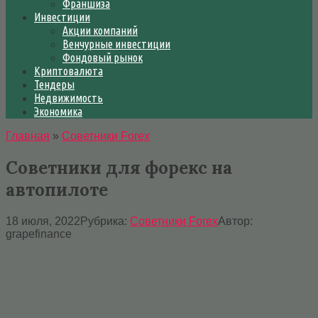
Франшиза
Инвестиции
Акции компаний
Венчурные инвестиции
Фондовый рынок
Криптовалюта
Тендеры
Недвижимость
Экономика
Главная
»
Советники Forex
Советники для форекс на
автопилоте
18 июля, 2022
Рубрика:
Советники Forex
Автор:
grapefinance