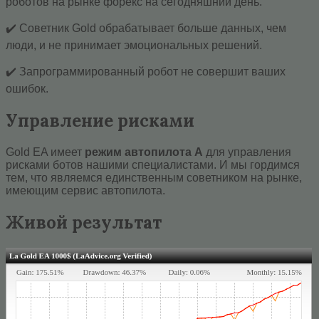
роботов на рынке форекс на сегодняшний день.
✔️ Советник Gold обрабатывает больше данных, чем
люди, и не принимает эмоциональных решений.
✔️ Запрограммированный робот не совершит ваших
ошибок.
Управление рисками
Gold EA имеет
режим автопилота
A
для управления
рисками ботов нашими специалистами. И мы гордимся
тем, что являемся единственным советником на рынке,
имеющим сервис автопилота.
Живой результат