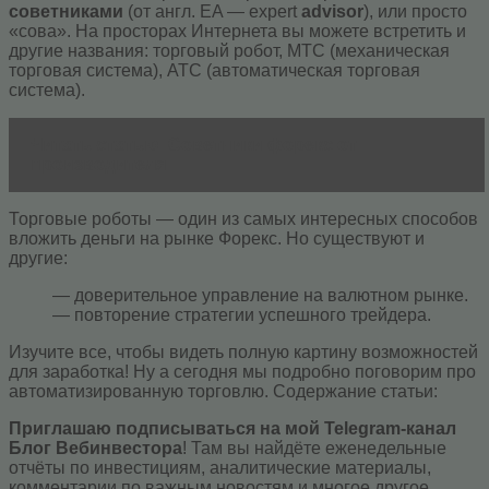
советниками
(от англ. EA — expert
advisor
), или просто
«сова». На просторах Интернета вы можете встретить и
другие названия: торговый робот, МТС (механическая
торговая система), АТС (автоматическая торговая
система).
Читать статью
Советники форекс от
производителя
Торговые роботы — один из самых интересных способов
вложить деньги на рынке Форекс. Но существуют и
другие:
— доверительное управление на валютном рынке.
— повторение стратегии успешного трейдера.
Изучите все, чтобы видеть полную картину возможностей
для заработка! Ну а сегодня мы подробно поговорим про
автоматизированную торговлю. Содержание статьи:
Приглашаю подписываться на мой Telegram-канал
Блог Вебинвестора
! Там вы найдёте еженедельные
отчёты по инвестициям, аналитические материалы,
комментарии по важным новостям и многое другое.