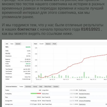
множество тестов нашего советника на истории в разных
временных рамках и периодах времени и нашли лучший
временной интервал для этого советника, как мы
упоминали ранее.
И мы гордимся тем, что у нас были отличные результаты
в наших
бэктестах
с начала прошлого года
01/01/2021
,
как вы можете видеть по ссылкам ниже.