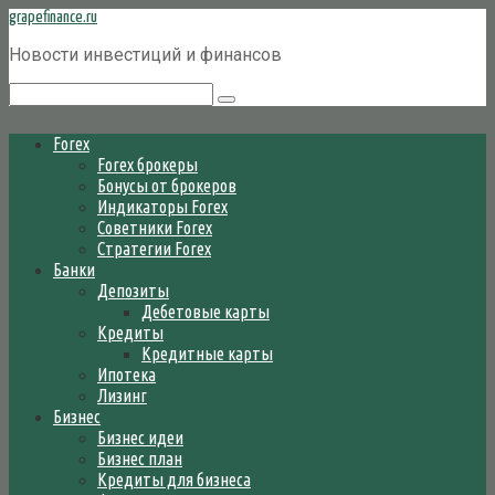
Перейти
grapefinance.ru
к
Новости инвестиций и финансов
контенту
Поиск:
Forex
Forex брокеры
Бонусы от брокеров
Индикаторы Forex
Советники Forex
Стратегии Forex
Банки
Депозиты
Дебетовые карты
Кредиты
Кредитные карты
Ипотека
Лизинг
Бизнес
Бизнес идеи
Бизнес план
Кредиты для бизнеса