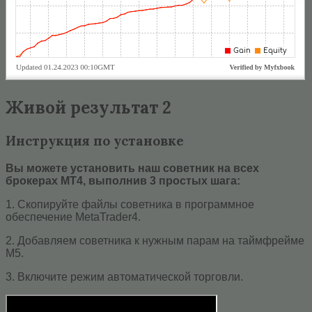
Живой результат 2
Инструкция по установке
Вы можете установить наш советник на всех
брокерах MT4, выполнив 3 простых шага:
1. Скопируйте файлы советника в программное
обеспечение MetaTrader4.
2. Добавляем советника к нужным парам на таймфрейме
М5.
3. Включите режим автоматической торговли.