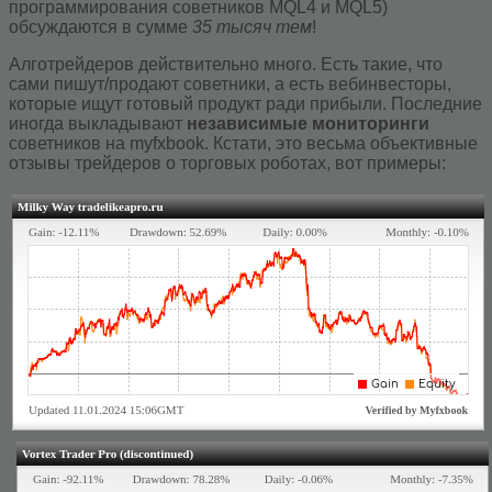
программирования советников MQL4 и MQL5)
обсуждаются в сумме
35 тысяч тем
!
Алготрейдеров действительно много. Есть такие, что
сами пишут/продают советники, а есть вебинвесторы,
которые ищут готовый продукт ради прибыли. Последние
иногда выкладывают
независимые мониторинги
советников на myfxbook. Кстати, это весьма объективные
отзывы трейдеров о торговых роботах, вот примеры: