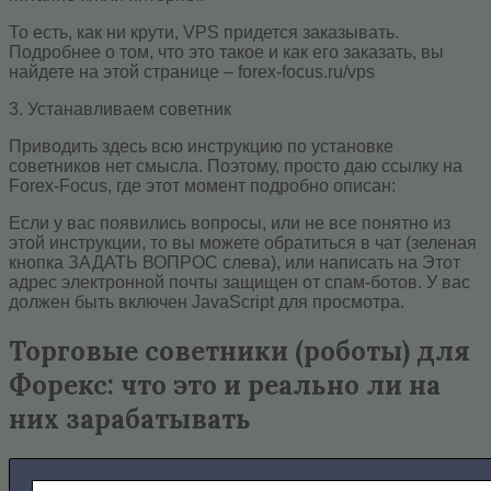
То есть, как ни крути, VPS придется заказывать.
Подробнее о том, что это такое и как его заказать, вы
найдете на этой странице – forex-focus.ru/vps
3. Устанавливаем советник
Приводить здесь всю инструкцию по установке
советников нет смысла. Поэтому, просто даю ссылку на
Forex-Focus, где этот момент подробно описан:
Если у вас появились вопросы, или не все понятно из
этой инструкции, то вы можете обратиться в чат (зеленая
кнопка ЗАДАТЬ ВОПРОС слева), или написать на Этот
адрес электронной почты защищен от спам-ботов. У вас
должен быть включен JavaScript для просмотра.
Торговые советники (роботы) для
Форекс: что это и реально ли на
них зарабатывать