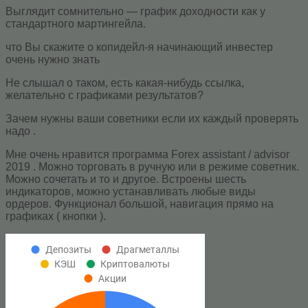
Выглядит сомнительно — график доходности как у
стандартного мартингейла.
что Вы скажите о копидейл-я начинающий инвестер
очень нужно знать
Не слышал о таком, есть какая-нибудь ссылка,
желательно с графиками результатов?
Зачем нужны ваши советники если их каждый проверять
надо .
Мне очень нравится программа Forex assistant / advisor
2019 . Можно торговать в ручную или в режиме советник.
Можно сочетать и то и другое. Встроены шесть
индикаторов, можно устанавливать любые виды
ордеров. Функционал большой, навигация прямо на
графиках ( кнопки ).