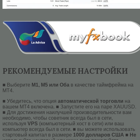
РЕКОМЕНДУЕМЫЕ НАСТРОЙКИ
■ Выберите
M1, M5 или Оба
в качестве таймфрейма на
МТ4.
■ Убедитесь, что опция
автоматической торговли
на
вашем МТ4 включена. ■ Запустите его на паре XAUUSD.
■ Для достижения наилучшей производительности вам
необходимо, чтобы советник всегда был в сети,
используя
VPS
(компьютерный хост в сети) или ваш
компьютер всегда был в сети. ■ вы можете использовать
стартовый капитал в размере
1000 долларов США
■
Не