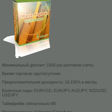
Минимальный депозит: 100$ (на центовом счете)
Время торговли: круглосуточно
Предположительная доходность: 10-150% в месяц
Валютные пары: EURUSD, EURJPY, AUDJPY, NZDUSD,
USDJPY
Таймфрейм: обязательно М5