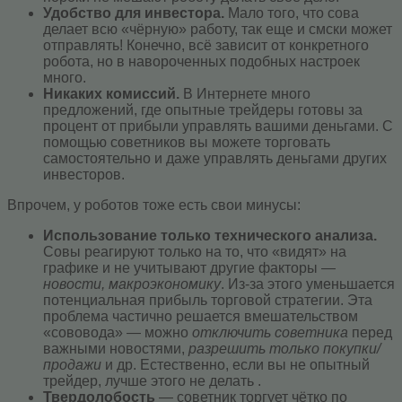
Удобство для инвестора.
Мало того, что сова
делает всю «чёрную» работу, так еще и смски может
отправлять! Конечно, всё зависит от конкретного
робота, но в навороченных подобных настроек
много.
Никаких комиссий.
В Интернете много
предложений, где опытные трейдеры готовы за
процент от прибыли управлять вашими деньгами. С
помощью советников вы можете торговать
самостоятельно и даже управлять деньгами других
инвесторов.
Впрочем, у роботов тоже есть свои минусы:
Использование только технического анализа.
Совы реагируют только на то, что «видят» на
графике и не учитывают другие факторы —
новости, макроэкономику
. Из-за этого уменьшается
потенциальная прибыль торговой стратегии. Эта
проблема частично решается вмешательством
«сововода» — можно
отключить советника
перед
важными новостями,
разрешить только покупки/
продажи
и др. Естественно, если вы не опытный
трейдер, лучше этого не делать .
Твердолобость
— советник торгует чётко по