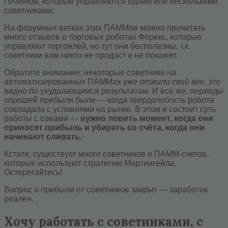
ПАММов, которые управляются одним или несколькими
советниками:
На форумных ветках этих ПАММов можно прочитать
много отзывов о торговых роботах Форекс, которые
управляют торговлей, но тут они бесполезны, т.к.
советники вам никто не продаст и не покажет.
Обратите внимание: некоторые советники на
автоматизированных ПАММах уже
отжили свой век
, это
видно по ухудшающимся результатам. И все же, периоды
хорошей прибыли были — когда твердолобость робота
совпадала с условиями на рынке. В этом и состоит суть
работы с совами —
нужно ловить момент, когда они
приносят прибыль и убирать со счёта, когда они
начинают сливать.
Кстати, существует много советников и ПАММ-счетов,
которые используют стратегию Мартингейла.
Остерегайтесь!
Вопрос о прибыли от советников закрыт — заработок
реален.
Хочу работать с советниками, с