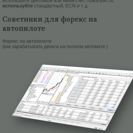
используйте центовый или мини-счет, пожалуйста,
используйте
стандартный, ECN и т. д
Советники для форекс на
автопилоте
Форекс на автопилоте
(как зарабатывать деньги на полном автомате )