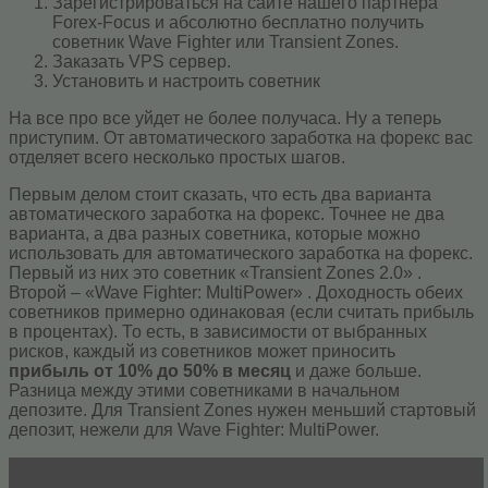
Зарегистрироваться на сайте нашего партнера
Forex-Focus и абсолютно бесплатно получить
советник Wave Fighter или Transient Zones.
Заказать VPS сервер.
Установить и настроить советник
На все про все уйдет не более получаса. Ну а теперь
приступим. От автоматического заработка на форекс вас
отделяет всего несколько простых шагов.
Первым делом стоит сказать, что есть два варианта
автоматического заработка на форекс. Точнее не два
варианта, а два разных советника, которые можно
использовать для автоматического заработка на форекс.
Первый из них это советник «Transient Zones 2.0» .
Второй – «Wave Fighter: MultiPower» . Доходность обеих
советников примерно одинаковая (если считать прибыль
в процентах). То есть, в зависимости от выбранных
рисков, каждый из советников может приносить
прибыль от 10% до 50% в месяц
и даже больше.
Разница между этими советниками в начальном
депозите. Для Transient Zones нужен меньший стартовый
депозит, нежели для Wave Fighter: MultiPower.
Читать статью
Системы на скользящих средних: