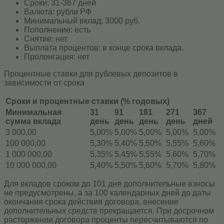
Сроки: 31-367 дней
Валюта: рубли РФ
Минимальный вклад: 3000 руб.
Пополнение: есть
Снятие: нет
Выплата процентов: в конце срока вклада.
Пролонгация: нет
Процентные ставки для рублевых депозитов в
зависимости от срока
Сроки и процентные ставки (% годовых)
Минимальная
31
91
181
271
367
сумма вклада
день
день
день
день
дней
3 000,00
5,00%
5,00%
5,00%
5,00%
5,00%
100 000,00
5,30%
5,40%
5,50%
5,55%
5,60%
1 000 000,00
5,35%
5,45%
5,55%
5,60%
5,70%
10 000 000,00
5,40%
5,50%
5,60%
5,70%
5,80%
Для вкладов сроком до 101 дня дополнительные взносы
не предусмотрены, а за 100 календарных дней до даты
окончания срока действия договора, внесение
дополнительных средств прекращается. При досрочном
расторжении договора проценты пересчитываются по