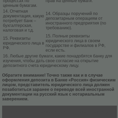
процессах по
прав на ценные бумаги.
ценным бумагам.
14. Отчетная
14. Образцы поручений по
документация, какую
депозитарным операциям от
потребует банк –
иностранного предприятия (по
бухгалтерская,
требованию).
налоговая и т.д.
15. Полные реквизиты
15. Реквизиты
юридического лица в своем
юридического лица в
государстве и филиалов в РФ,
РФ.
если есть.
16. Любые другие бумаги, какие понадобятся банку для
изучения, чтобы дать свое согласие на открытие
депозитного счета юридическому лицу.
Обратите внимание! Точно также как и в случае
оформления депозита в Банке «Россия» физическим
лицом, представитель юридического лица должен
позаботиться заранее о переводе всей иностранной
документации на русский язык с нотариальным
заверением.
Читать статью
Какие бывают ставки по вкладу