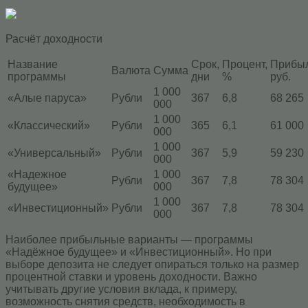
Расчёт доходности
Название
Срок,
Процент,
Прибыл
Валюта
Сумма
программы
дни
%
руб.
1 000
«Алые паруса»
Рубли
367
6,8
68 265
000
1 000
«Классический»
Рубли
365
6,1
61 000
000
1 000
«Универсальный»
Рубли
367
5,9
59 230
000
«Надежное
1 000
Рубли
367
7,8
78 304
будущее»
000
1 000
«Инвестиционный»
Рубли
367
7,8
78 304
000
Наиболее прибыльные варианты — программы
«Надёжное будущее» и «Инвестиционный». Но при
выборе депозита не следует опираться только на размер
процентной ставки и уровень доходности. Важно
учитывать другие условия вклада, к примеру,
возможность снятия средств, необходимость в