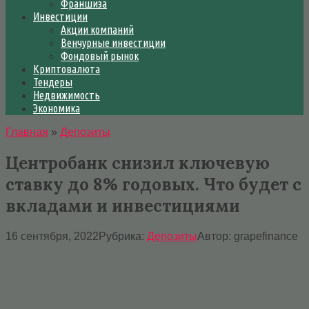
Франшиза
Инвестиции
Акции компаний
Венчурные инвестиции
Фондовый рынок
Криптовалюта
Тендеры
Недвижимость
Экономика
Главная
»
Депозиты
Центробанк снизил ключевую
ставку до 8% годовых. Что будет с
вкладами и инвестициями
16 сентября, 2022
Рубрика:
Депозиты
Автор:
grapefinance