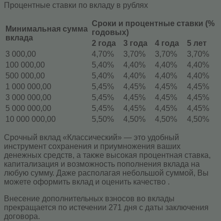
Процентные ставки по вкладу в рублях
Сроки и процентные ставки (%
Минимальная сумма
годовых)
вклада
2 года
3 года
4 года
5 лет
3 000,00
4,70%
3,70%
3,70%
3,70%
100 000,00
5,40%
4,40%
4,40%
4,40%
500 000,00
5,40%
4,40%
4,40%
4,40%
1 000 000,00
5,45%
4,45%
4,45%
4,45%
3 000 000,00
5,45%
4,45%
4,45%
4,45%
5 000 000,00
5,45%
4,45%
4,45%
4,45%
10 000 000,00
5,50%
4,50%
4,50%
4,50%
Срочный вклад «Классический» — это удобный
инструмент сохранения и приумножения ваших
денежных средств, а также высокая процентная ставка,
капитализация и возможность пополнения вклада на
любую сумму. Даже располагая небольшой суммой, Вы
можете оформить вклад и оценить качество .
Внесение дополнительных взносов во вклады
прекращается по истечении 271 дня с даты заключения
договора.