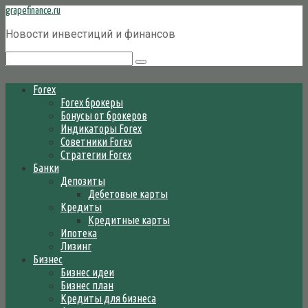
Перейти
grapefinance.ru
к
Новости инвестиций и финансов
контенту
Поиск:
Forex
Forex брокеры
Бонусы от брокеров
Индикаторы Forex
Советники Forex
Стратегии Forex
Банки
Депозиты
Дебетовые карты
Кредиты
Кредитные карты
Ипотека
Лизинг
Бизнес
Бизнес идеи
Бизнес план
Кредиты для бизнеса