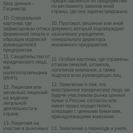
предоставляется по предприятию
базу данных –
по регламенту законов иной
Госреестр.
страны, где оно зарегистрировано.
10. Специальная
карточка, где
10. Протокол, решение или иной
зафиксирован оттиск
документ, который подтверждает
фирменной печати и
назначение учредителя,
образцов подписей
генерального директора
руководителей
иноземного предприятия.
предприятия.
11. Свидетельство от
11. Особая карточка, где отражены
юридического лица,
оттиски печатей, штампов,
как
логотипов компании, а также
налогоплательщика
подписи всех руководящих лиц.
(ИНН).
12. Заявление о том, что
12. Лицензия или
иностранное юридическое лицо, не
несколько лицензий
будучи участником рынка ценных
на ведение
бумаг в России, согласен или
легальной
имеет право осуществлять
деятельности в
операции с ценными бумагами,
стране.
принадлежащими компании.
13. Лицензия на
участие в рыночных
13. Заявление о переходе и учете