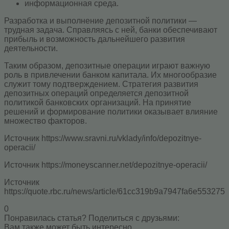
информационная среда.
Разработка и выполнение депозитной политики —
трудная задача. Справляясь с ней, банки обеспечивают
прибыль и возможность дальнейшего развития
деятельности.
Таким образом, депозитные операции играют важную
роль в привлечении банком капитала. Их многообразие
служит тому подтверждением. Стратегия развития
депозитных операций определяется депозитной
политикой банковских организаций. На принятие
решений и формирование политики оказывает влияние
множество факторов.
Источник
https://www.sravni.ru/vklady/info/depozitnye-
operacii/
Источник
https://moneyscanner.net/depozitnye-operacii/
Источник
https://quote.rbc.ru/news/article/61cc319b9a7947fa6e553275
0
Понравилась статья? Поделиться с друзьями:
Вам также может быть интересно