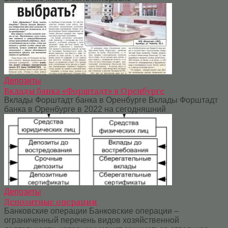
Депозиты
Вклады банка «Форштадт» в Оренбурге
Вклады Форштадт банка в Оренбурге Вклады Форштадт
банка в Оренбурге в 2022 на сегодняшний
Депозиты
Депозитные операции
Банковские операции Банковские операции –
ограниченный перечень видов хозяйственной