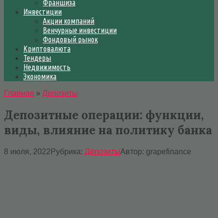
Франшиза
Инвестиции
Акции компаний
Венчурные инвестиции
Фондовый рынок
Криптовалюта
Тендеры
Недвижимость
Экономика
Главная
»
Депозиты
Депозитные операции: функции,
виды, влияние на политику банка
8 июля, 2022
Рубрика:
Депозиты
Автор:
grapefinance