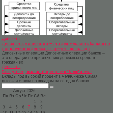
Депозиты
Депозитные операции — это деятельность банков по
привлечению денежных средств во вклады
Депозитные операции Депозитные операции банков –
это операции по привлечению денежных средств
граждан во
Депозиты
Вклады под высокий процент в Челябинске
Вклады под высокий процент в Челябинске Самая
высокая ставка по вкладам на сегодня банках
Поиск:
Август 2026
Пн
Вт
Ср
Чт
Пт
Сб
Вс
1
2
3
4
5
6
7
8
9
10
11
12
13
14
15
16