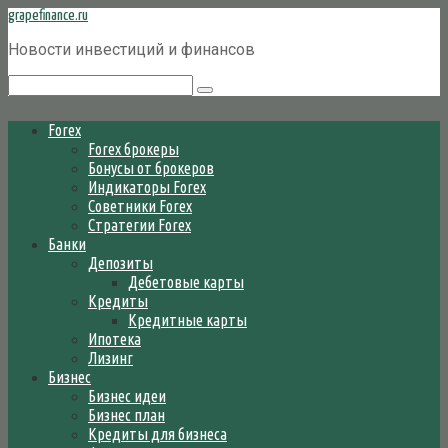
Перейти
grapefinance.ru
к
Новости инвестиций и финансов
контенту
Поиск:
Forex
Forex брокеры
Бонусы от брокеров
Индикаторы Forex
Советники Forex
Стратегии Forex
Банки
Депозиты
Дебетовые карты
Кредиты
Кредитные карты
Ипотека
Лизинг
Бизнес
Бизнес идеи
Бизнес план
Кредиты для бизнеса