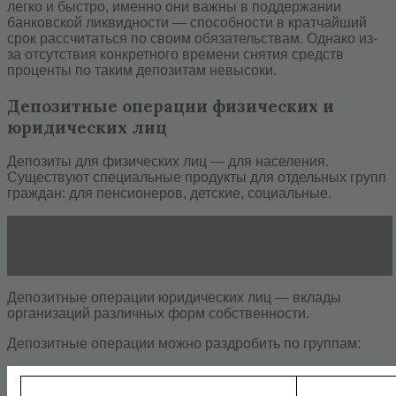
легко и быстро, именно они важны в поддержании
банковской ликвидности — способности в кратчайший
срок рассчитаться по своим обязательствам. Однако из-
за отсутствия конкретного времени снятия средств
проценты по таким депозитам невысоки.
Депозитные операции физических и
юридических лиц
Депозиты для физических лиц — для населения.
Существуют специальные продукты для отдельных групп
граждан: для пенсионеров, детские, социальные.
Читать статью
Вклады под высокий процент в
Челябинске
Депозитные операции юридических лиц — вклады
организаций различных форм собственности.
Депозитные операции можно раздробить по группам: