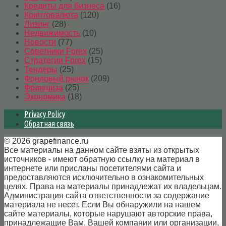
Кредиты для бизнеса
(16)
Криптовалюта
(120)
Лизинг
(28)
Недвижимость
(10)
Новости
(77)
Советники Forex
(25)
Стратегии Forex
(15)
Тендеры
(25)
Фондовый рынок
(209)
Франшиза
(25)
Экономика
(18)
Privacy Policy
Обратная связь
© 2026 grapefinance.ru
Все материалы на данном сайте взяты из открытых
источников - имеют обратную ссылку на материал в
интернете или присланы посетителями сайта и
предоставляются исключительно в ознакомительных
целях. Права на материалы принадлежат их владельцам.
Администрация сайта ответственности за содержание
материала не несет. Если Вы обнаружили на нашем
сайте материалы, которые нарушают авторские права,
принадлежащие Вам, Вашей компании или организации,