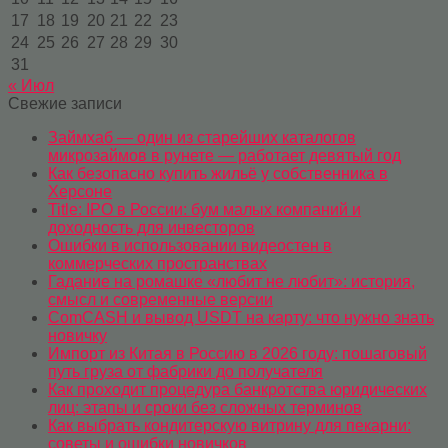
17
18
19
20
21
22
23
24
25
26
27
28
29
30
31
« Июл
Свежие записи
Займхаб — один из старейших каталогов
микрозаймов в рунете — работает девятый год
Как безопасно купить жильё у собственника в
Херсоне
Title: IPO в России: бум малых компаний и
доходность для инвесторов
Ошибки в использовании видеостен в
коммерческих пространствах
Гадание на ромашке «любит не любит»: история,
смысл и современные версии
ComCASH и вывод USDT на карту: что нужно знать
новичку
Импорт из Китая в Россию в 2026 году: пошаговый
путь груза от фабрики до получателя
Как проходит процедура банкротства юридических
лиц: этапы и сроки без сложных терминов
Как выбрать кондитерскую витрину для пекарни:
советы и ошибки новичков