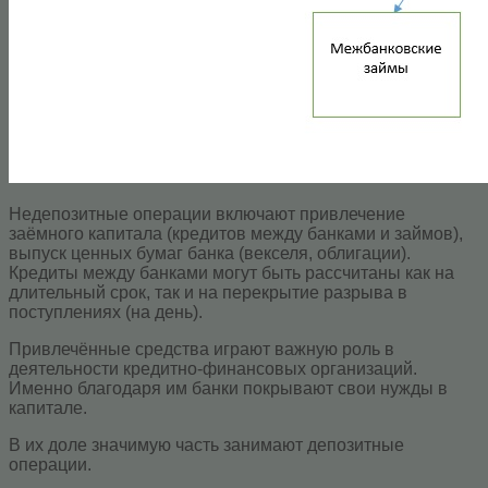
Недепозитные операции включают привлечение
заёмного капитала (кредитов между банками и займов),
выпуск ценных бумаг банка (векселя, облигации).
Кредиты между банками могут быть рассчитаны как на
длительный срок, так и на перекрытие разрыва в
поступлениях (на день).
Привлечённые средства играют важную роль в
деятельности кредитно-финансовых организаций.
Именно благодаря им банки покрывают свои нужды в
капитале.
В их доле значимую часть занимают депозитные
операции.